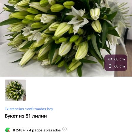
60 cm
60 cm
Existencias confirmadas hoy
Букет из 51 лилии
8 248
₽
× 4 pagos aplazados