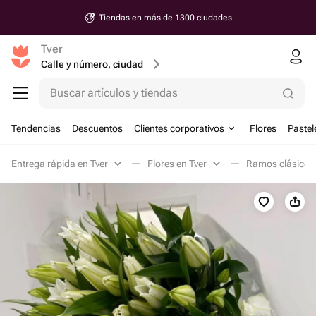
Tiendas en más de 1300 ciudades
Tver
Calle y número, ciudad
Buscar artículos y tiendas
Tendencias
Descuentos
Clientes corporativos
Flores
Pastel
Entrega rápida en Tver
Flores en Tver
Ramos clásicos 