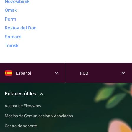
Novosibirsk
Omsk
Perm
Rostov del Don
Samara
Tomsk
Español
RUB
Enlaces útiles
Acerca de Flowwow
Medios de Comunicación y Asociados
Centro de soporte