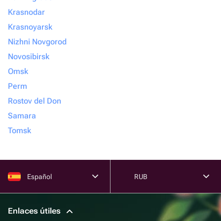
Krasnodar
Krasnoyarsk
Nizhni Novgorod
Novosibirsk
Omsk
Perm
Rostov del Don
Samara
Tomsk
Español
RUB
Enlaces útiles