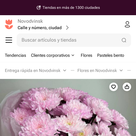
Tiendas en más de 1300 ciudades
Novodvinsk
Calle y número, ciudad
Buscar artículos y tiendas
Tendencias
Clientes corporativos
Flores
Pasteles bento
Entrega rápida en Novodvinsk
Flores en Novodvinsk
R