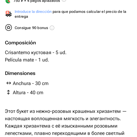
750
₽
× 4 pagos aplazados
Introduce la dirección
para que podamos calcular el precio de la
entrega
Consigue 90 bonus
Composición
Crisantemo кустовая - 5 ud.
Película mate - 1 ud.
Dimensiones
Anchura - 30 cm
Altura - 40 cm
Этот букет из нежно-розовых крашеных хризантем —
настоящая воплощенная мягкость и элегантность.
Каждая хризантема с её изысканными розовыми
лепестками, плавно переходящими в более светлый