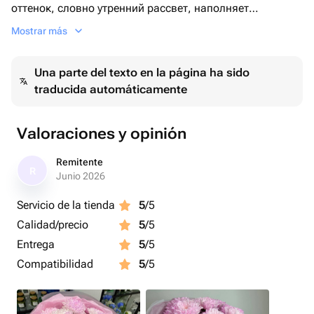
оттенок, словно утренний рассвет, наполняет
атмосферу особым уютом и теплотой. Краски этих
Mostrar más
цветов нежно сияют, создавая эффект утончённой
красоты, как нежные акварельные мазки. Композиция
Una parte del texto en la página ha sido
из таких хризантем излучает спокойствие и гармонию,
traducida automáticamente
она идеально подходит для романтических случаев,
торжеств и как символ благодарности. Легкость
розового оттенка, добавленного искусным способом,
Valoraciones y opinión
подчеркивает свежесть и деликатность, создавая
ощущение лёгкости и воздушности. Этот букет как
Remitente
R
будто создан, чтобы приносить радость и вдохновлять
Junio 2026
на прекрасные мечты.
Servicio de la tienda
5
/5
Calidad/precio
5
/5
Entrega
5
/5
Compatibilidad
5
/5