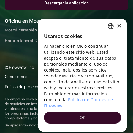
Descargar la aplicación
Oficina en Moscú
×
Moscú, terraplén Sadovnicheskaya, 9, sala 2/3
Usamos cookies
RUSSIAN
Horario laboral: 24 horas
Al hacer clic en OK o continuar
ENGLISH
utilizando este sitio web, usted
UKRAINIAN
acepta el tratamiento de sus datos
personales mediante el uso de
© Flowwow, inc
PORTUGUESE
cookies, incluidos los servicios
"Yandex Metrica" y "Top Mail.ru",
Condiciones
SPANISH
con el fin de analizar el uso del sitio
Política de protección y privacidad de datos
web y mejorar nuestros servicios.
HUNGARIAN
Para obtener más información,
ITALIAN
consulte la
Política de Cookies de
La empresa lleva a cabo su actividad en el ámbito de las TI: prestación
de servicios en Internet para la publicación de ofertas (anuncios) de
Flowwow
FRENCH
vendedores para la venta de artículos. Acceder a la
información sobre
los programas
incluidos en el registro de programas rusos para
OK
TURKISH
computadoras y bases de datos.
Se aplican
tecnologías de recomendación
GERMAN