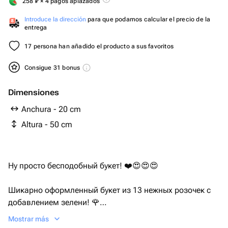
258
₽
× 4 pagos aplazados
Introduce la dirección
para que podamos calcular el precio de la
entrega
17 persona han añadido el producto a sus favoritos
Consigue 31 bonus
Dimensiones
Anchura - 20 cm
Altura - 50 cm
Ну просто бесподобный букет! ❤️😍😍😍
Шикарно оформленный букет из 13 нежных розочек с
добавлением зелени! 🌹
Mostrar más
🌹Цветочки сделаны из мыльной пенки с добавлением