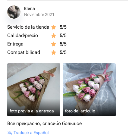
Elena
Noviembre 2021
Servicio de la tienda
5
/5
Calidad/precio
5
/5
Entrega
5
/5
Compatibilidad
5
/5
foto previa a la entrega
foto del artículo
Все прекрасно, спасибо большое
Traducir a Español