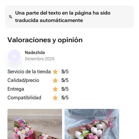
шелка и эфирных масел. Лепестки мягкие.
Una parte del texto en la página ha sido
Цветочки обладают лёгким, приятным, ненавязчивым
traducida automáticamente
ароматом.
Срок годности таких букетиков от 3 лет! 🔥
Valoraciones y opinión
💐Такие букеты являются оригинальным и необычным
Nadezhda
N
подарком, шикарным дополнением и украшением
Diciembre 2025
интерьера! 🏡
Servicio de la tienda
5
/5
Calidad/precio
5
/5
В дальнейшем цветочки могут быть использованы по
своему прямому назначению как средство гигиены😌
Entrega
5
/5
Compatibilidad
5
/5