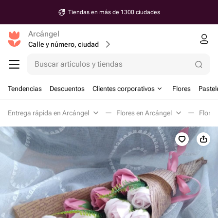
Tiendas en más de 1300 ciudades
Arcángel
Calle y número, ciudad
Buscar artículos y tiendas
Tendencias
Descuentos
Clientes corporativos
Flores
Pastel
Entrega rápida en Arcángel
Flores en Arcángel
Flores