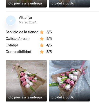
foto previa a la entrega
foto del artículo
Viktoriya
V
Marzo 2024
Servicio de la tienda
5
/5
Calidad/precio
5
/5
Entrega
4
/5
Compatibilidad
5
/5
foto previa a la entrega
foto del artículo