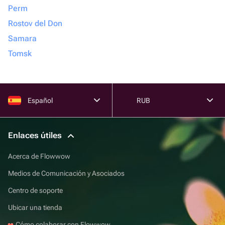
Perm
Rostov del Don
Samara
Tomsk
Español
RUB
Enlaces útiles
Acerca de Flowwow
Medios de Comunicación y Asociados
Centro de soporte
Ubicar una tienda
Cómo colaborar con Flowwow