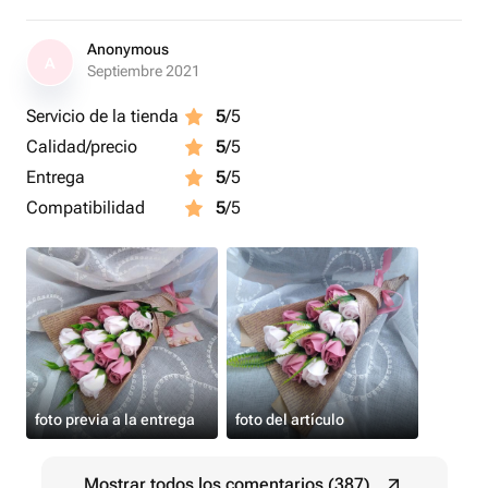
Anonymous
A
Septiembre 2021
Servicio de la tienda
5
/5
Calidad/precio
5
/5
Entrega
5
/5
Compatibilidad
5
/5
foto previa a la entrega
foto del artículo
Mostrar todos los comentarios (387)