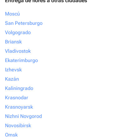
Entrega de flores a otras ciudades
Moscú
San Petersburgo
Volgogrado
Briansk
Vladivostok
Ekaterimburgo
Izhevsk
Kazán
Kaliningrado
Krasnodar
Krasnoyarsk
Nizhni Novgorod
Novosibirsk
Omsk