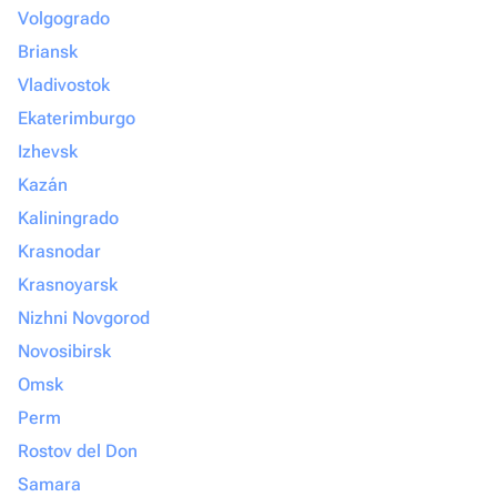
Volgogrado
Briansk
Vladivostok
Ekaterimburgo
Izhevsk
Kazán
Kaliningrado
Krasnodar
Krasnoyarsk
Nizhni Novgorod
Novosibirsk
Omsk
Perm
Rostov del Don
Samara