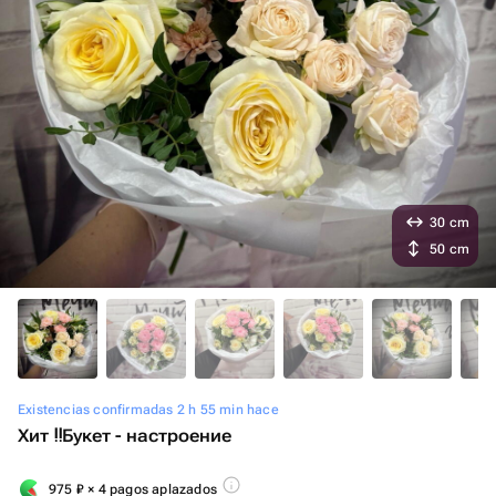
30 cm
50 cm
Existencias confirmadas 2 h 55 min hace
Хит ‼️Букет - настроение
975
₽
× 4 pagos aplazados