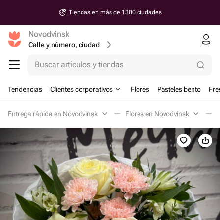
Tiendas en más de 1300 ciudades
Novodvinsk
Calle y número, ciudad
Buscar artículos y tiendas
Tendencias
Clientes corporativos
Flores
Pasteles bento
Fre
Entrega rápida en Novodvinsk
Flores en Novodvinsk
D