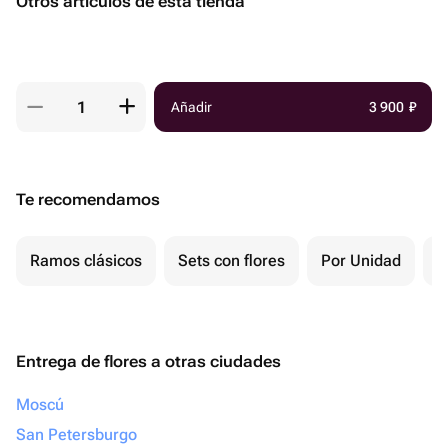
Otros artículos de esta tienda
Añadir
3 900
₽
Te recomendamos
Ramos clásicos
Sets con flores
Por Unidad
F
Entrega de flores a otras ciudades
Moscú
San Petersburgo