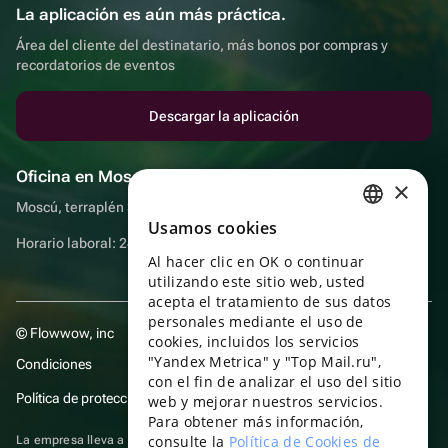
La aplicación es aún más práctica.
Área del cliente del destinatario, más bonos por compras y
recordatorios de eventos
Descargar la aplicación
Oficina en Moscú
×
Moscú, terraplén Sadovnicheskaya, 9, sala 2/3
Usamos cookies
RUSSIAN
Horario laboral: 24 horas
Al hacer clic en OK o continuar
ENGLISH
utilizando este sitio web, usted
UKRAINIAN
acepta el tratamiento de sus datos
personales mediante el uso de
© Flowwow, inc
PORTUGUESE
cookies, incluidos los servicios
"Yandex Metrica" y "Top Mail.ru",
Condiciones
SPANISH
con el fin de analizar el uso del sitio
Política de protección y privacidad de datos
web y mejorar nuestros servicios.
HUNGARIAN
Para obtener más información,
ITALIAN
consulte la
Política de Cookies de
La empresa lleva a cabo su actividad en el ámbito de las TI: prestación