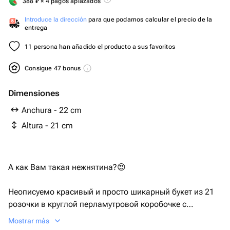
388
₽
× 4 pagos aplazados
Introduce la dirección
para que podamos calcular el precio de la
entrega
11 persona han añadido el producto a sus favoritos
Consigue 47 bonus
Dimensiones
Anchura - 22 cm
Altura - 21 cm
А как Вам такая нежнятина?😍
Неописуемо красивый и просто шикарный букет из 21
розочки в круглой перламутровой коробочке с
добавлением веточек декора.
Mostrar más