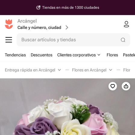
Tiendas en más de 1300 ciudades
Arcángel
Calle y número, ciudad
Buscar artículos y tiendas
Tendencias
Descuentos
Clientes corporativos
Flores
Pastel
Entrega rápida en Arcángel
Flores en Arcángel
Flores