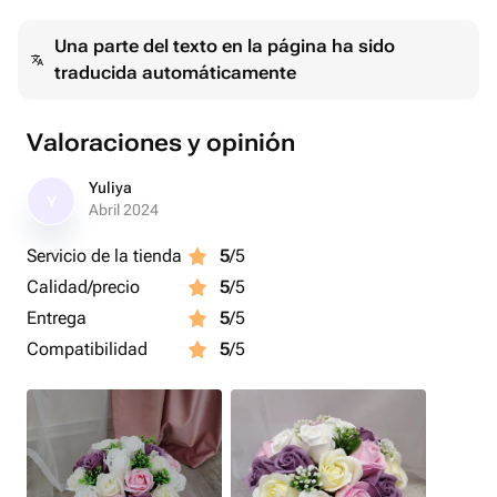
🌹Цветочки сделаны из мыльной пенки с добавлением
Una parte del texto en la página ha sido
шелка и эфирных масел. Лепестки мягкие.
traducida automáticamente
Цветочки обладают лёгким, приятным, ненавязчивым
ароматом.
Valoraciones y opinión
Срок годности таких букетиков от 3 лет! 🔥
Yuliya
Y
Abril 2024
💐Такие букеты являются оригинальным и необычным
Servicio de la tienda
5
/5
подарком, шикарным дополнением и украшением
Calidad/precio
5
/5
интерьера! 🏡
Entrega
5
/5
В дальнейшем цветочки могут быть использованы по
Compatibilidad
5
/5
своему прямому назначению как средство гигиены😌