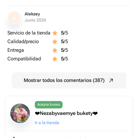
Aleksey
A
Junio 2026
Servicio de la tienda
5
/5
Calidad/precio
5
/5
Entrega
5
/5
Compatibilidad
5
/5
Mostrar todos los comentarios (387)
Acepta bonos
❤️Nezabyvaemye bukety❤️
Ir a la tienda