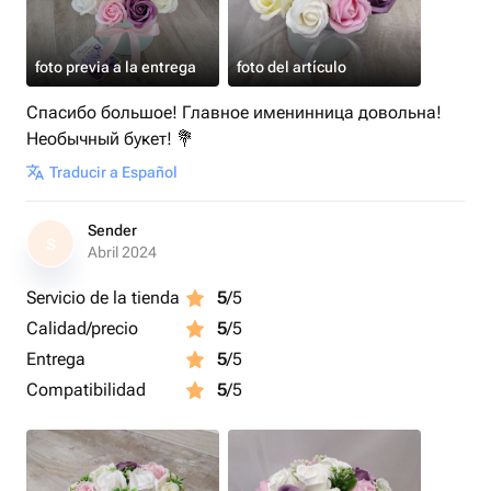
foto previa a la entrega
foto del artículo
Спасибо большое! Главное именинница довольна!
Необычный букет! 💐
Traducir a Español
Sender
S
Abril 2024
Servicio de la tienda
5
/5
Calidad/precio
5
/5
Entrega
5
/5
Compatibilidad
5
/5