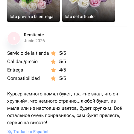
foto previa a la entrega
foto del artículo
Remitente
R
Junio 2026
Servicio de la tienda
5
/5
Calidad/precio
5
/5
Entrega
4
/5
Compatibilidad
5
/5
Курьер немного помял букет, т.к. «не знал, что он
хрупкий», что немного странно…любой букет, из
мыла или из настоящих цветов, будет хрупким. Всё
остальное очень понравилось, сам букет прелесть,
сервис на высоте!
Traducir a Español