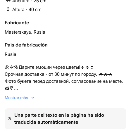
Anchura - 25 cm
Altura - 40 cm
Fabricante
Masterskaya, Rusia
País de fabricación
Rusia
🌼🌼🌼Дарите эмоции через цветы!🌷🌷🌷
Срочная доставка - от 30 минут по городу. 🚗🚗🚗
Фото букета перед доставкой, согласование на месте.
📸💐
Mostrar más
🫸🩷🫷Вместе с цветами мы предлагаем:
👉красивую упаковку на Ваш выбор
Una parte del texto en la página ha sido
👉карточку по уходу за цветами
traducida automáticamente
👉порошок «Кризал» для продления стойкости и
свежести Вашего букета