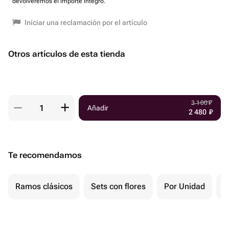
devolveremos el importe íntegro.
Iniciar una reclamación por el artículo
Otros artículos de esta tienda
3 100
₽
Añadir
2 480
₽
Te recomendamos
Ramos clásicos
Sets con flores
Por Unidad
F