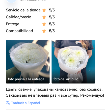
Servicio de la tienda
5
/5
Calidad/precio
5
/5
Entrega
5
/5
Compatibilidad
5
/5
foto previa a la entrega
foto del artículo
Цветы свежие, упакованы качественно, без косяков.
Заказываю не впервый раз и все супер. Рекомендую!
Traducir a Español