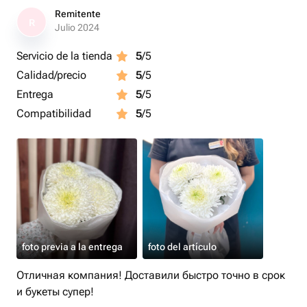
Remitente
R
Julio 2024
Servicio de la tienda
5
/5
Calidad/precio
5
/5
Entrega
5
/5
Compatibilidad
5
/5
foto previa a la entrega
foto del artículo
Отличная компания! Доставили быстро точно в срок
и букеты супер!