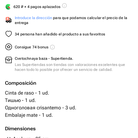
620
₽
× 4 pagos aplazados
Introduce la dirección
para que podamos calcular el precio de la
entrega
34 persona han añadido el producto a sus favoritos
Consigue 74 bonus
Cvetochnaya baza - Supertienda.
Las Supertiendas son tiendas con valoraciones excelentes que
hacen todo lo posible por ofrecer un servicio de calidad.
Composición
Cinta de raso - 1 ud.
Тишью - 1 ud.
Одноголовая crisantemo - 3 ud.
Embalaje mate - 1 ud.
Dimensiones