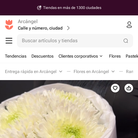
Tiendas en más de 1300 ciudades
Arcángel
Calle y número, ciudad
Buscar artículos y tiendas
Tendencias
Descuentos
Clientes corporativos
Flores
Pastel
Entrega rápida en Arcángel
Flores en Arcángel
Ramos