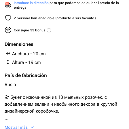
Introduce la dirección
para que podamos calcular el precio de la
entrega
2 persona han añadido el producto a sus favoritos
Consigue 33 bonus
Dimensiones
Anchura - 20 cm
Altura - 19 cm
País de fabricación
Rusia
🌸 Букет с изюминкой из 13 мыльных розочек, с
добавлением зелени и необычного декора в круглой
дизайнерской коробочке.
🌹Цветочки сделаны из мыльной пенки с добавлением
Mostrar más