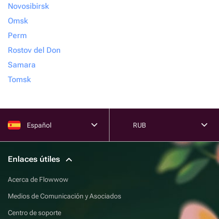
Novosibirsk
Omsk
Perm
Rostov del Don
Samara
Tomsk
Español
RUB
Enlaces útiles
Acerca de Flowwow
Medios de Comunicación y Asociados
Centro de soporte