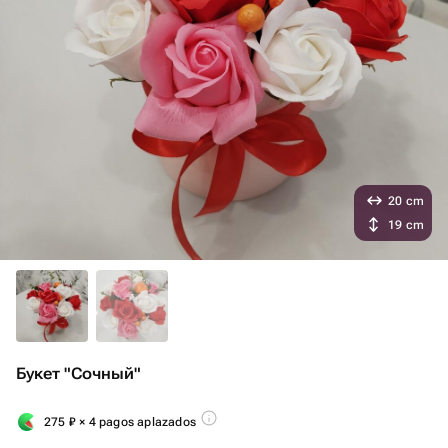
20 cm
19 cm
Букет "Сочный"
275
₽
× 4 pagos aplazados