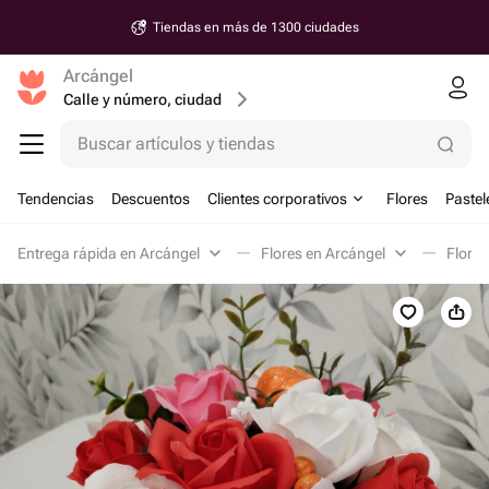
Tiendas en más de 1300 ciudades
Arcángel
Calle y número, ciudad
Buscar artículos y tiendas
Tendencias
Descuentos
Clientes corporativos
Flores
Pastel
Entrega rápida en Arcángel
Flores en Arcángel
Flores