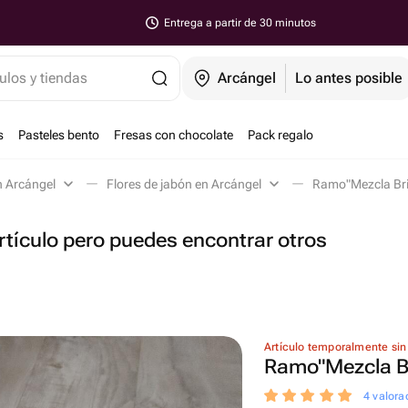
Entrega a partir de 30 minutos
ulos y tiendas
Arcángel
Lo antes posible
s
Pasteles bento
Fresas con chocolate
Pack regalo
n Arcángel
Flores de jabón en Arcángel
Ramo"Mezcla Bril
tículo pero puedes encontrar otros
Artículo temporalmente sin
Ramo"Mezcla Br
4 valora