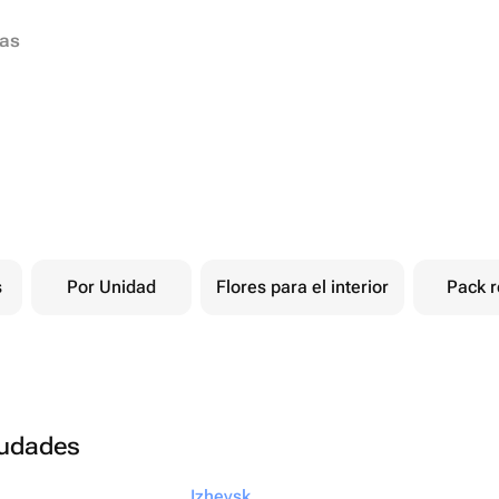
ias
s
Por Unidad
Flores para el interior
Pack r
ciudades
Izhevsk