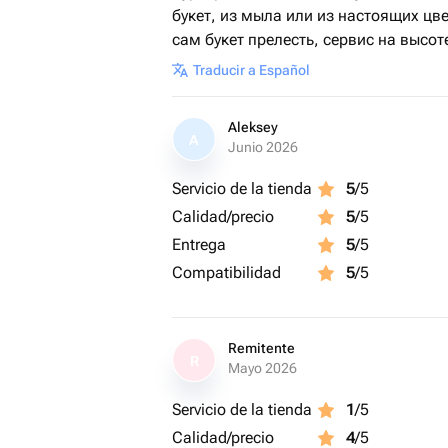
букет, из мыла или из настоящих цве
сам букет прелесть, сервис на высот
Traducir a Español
Aleksey
A
Junio 2026
Servicio de la tienda
5
/5
Calidad/precio
5
/5
Entrega
5
/5
Compatibilidad
5
/5
Remitente
R
Mayo 2026
Servicio de la tienda
1
/5
Calidad/precio
4
/5