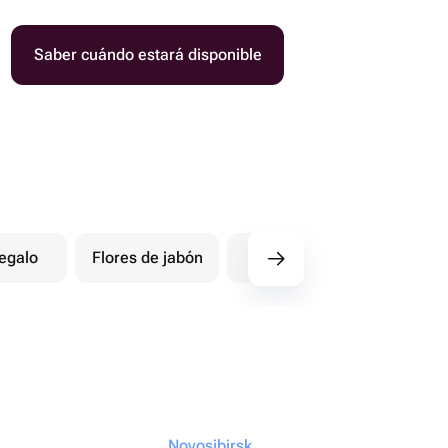
Saber cuándo estará disponible
egalo
Flores de jabón
Postales
Ot
Novosibirsk