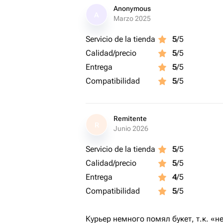
Anonymous
A
Marzo 2025
В дальнейшем цветочки могут быть 
назначению как средство гигиены😌
Servicio de la tienda
5
/5
Calidad/precio
5
/5
Entrega
5
/5
Compatibilidad
5
/5
Remitente
R
Junio 2026
Servicio de la tienda
5
/5
Calidad/precio
5
/5
Entrega
4
/5
Compatibilidad
5
/5
Курьер немного помял букет, т.к. «н