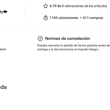
4.79 de 5
valoraciones de los artículos
ty❤️
1143
valoraciones
•
611
compras
Normas de cancelación
Puedes cancelar tu pedido de forma gratuita antes de
darte
entrega y te devolveremos el importe íntegro.
nda