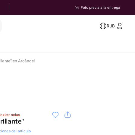
Foto previa a la entrega
RUB
lante" en Arcángel
 existencias
illante"
ciones del artículo