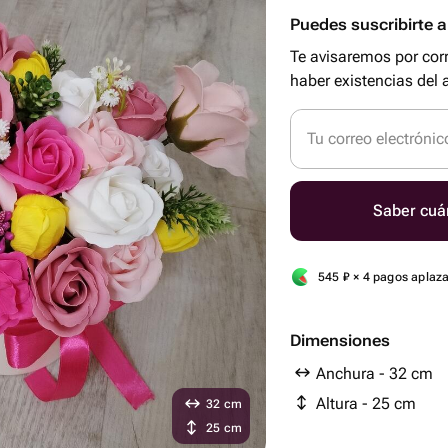
Puedes suscribirte al
Te avisaremos por cor
haber existencias del a
Tu correo electrónic
Saber cuá
545
₽
× 4 pagos aplaz
Dimensiones
Anchura - 32 cm
Altura - 25 cm
32 cm
25 cm