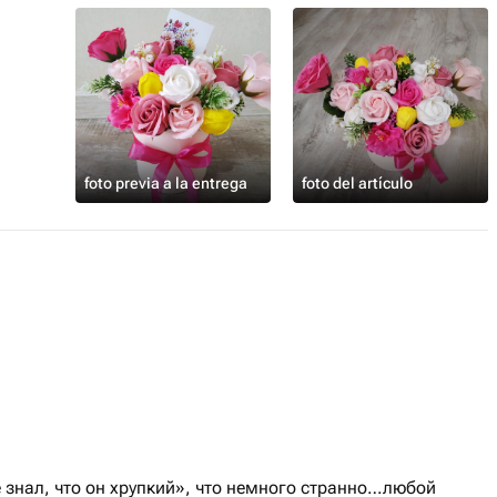
использованы по своему прямому
foto previa a la entrega
foto del artículo
е знал, что он хрупкий», что немного странно…любой