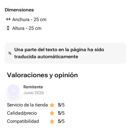
ламинированного - 1 ud.
Хризантема кустовая Коммандер Пинк - 1 ud.
Dimensiones
Anchura - 25 cm
Altura - 25 cm
Una parte del texto en la página ha sido
traducida automáticamente
Valoraciones y opinión
Remitente
R
Junio 2026
Servicio de la tienda
5
/5
Calidad/precio
5
/5
Compatibilidad
5
/5