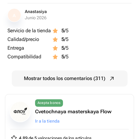
Anastasiya
A
Junio 2026
Servicio de la tienda
5
/5
Calidad/precio
5
/5
Entrega
5
/5
Compatibilidad
5
/5
Mostrar todos los comentarios (311)
Acepta bonos
Cvetochnaya masterskaya Flow
Ir a la tienda
4.89 de 5
valoraciones de los artículos