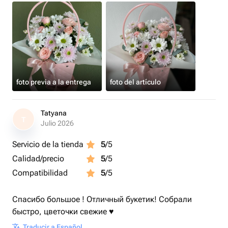
foto previa a la entrega
foto del artículo
Tatyana
T
Julio 2026
Servicio de la tienda
5
/5
Calidad/precio
5
/5
Compatibilidad
5
/5
Спасибо большое ! Отличный букетик! Собрали
быстро, цветочки свежие ♥️
Traducir a Español