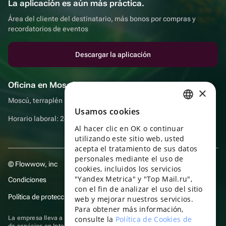
La aplicación es aún más práctica.
Área del cliente del destinatario, más bonos por compras y
recordatorios de eventos
Descargar la aplicación
Oficina en Moscú
×
Moscú, terraplén Sadovnicheskaya, 9, sala 2/3
Usamos cookies
RUSSIAN
Horario laboral: 24 horas
Al hacer clic en OK o continuar
ENGLISH
utilizando este sitio web, usted
UKRAINIAN
acepta el tratamiento de sus datos
personales mediante el uso de
© Flowwow, inc
PORTUGUESE
cookies, incluidos los servicios
"Yandex Metrica" y "Top Mail.ru",
Condiciones
SPANISH
con el fin de analizar el uso del sitio
Política de protección y privacidad de datos
web y mejorar nuestros servicios.
HUNGARIAN
Para obtener más información,
ITALIAN
La empresa lleva a cabo su actividad en el ámbito de las TI: prestación
consulte la
Política de Cookies de
de servicios en Internet para la publicación de ofertas (anuncios) de