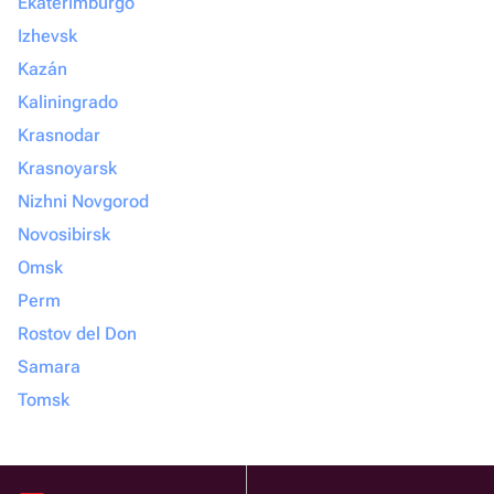
Ekaterimburgo
Izhevsk
Kazán
Kaliningrado
Krasnodar
Krasnoyarsk
Nizhni Novgorod
Novosibirsk
Omsk
Perm
Rostov del Don
Samara
Tomsk