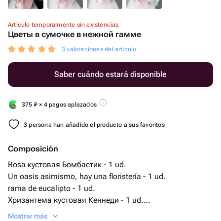
Artículo temporalmente sin existencias
Цветы в сумочке в нежной гамме
3 valoraciones del artículo
Saber cuándo estará disponible
375
₽
× 4 pagos aplazados
3 persona han añadido el producto a sus favoritos
Composición
Rosa кустовая Бомбастик - 1 ud.
Un oasis asimismo, hay una floristería - 1 ud.
rama de eucalipto - 1 ud.
Хризантема кустовая Кеннеди - 1 ud.
сумочка с ручками из плотного картона
Mostrar más