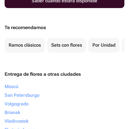
Saber cuándo estará disponible
Te recomendamos
Ramos clásicos
Sets con flores
Por Unidad
P
Entrega de flores a otras ciudades
Moscú
San Petersburgo
Volgogrado
Briansk
Vladivostok