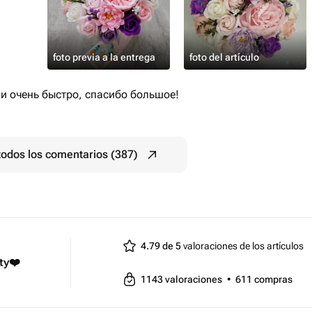
foto previa a la entrega
foto del artículo
ли очень быстро, спасибо большое!
todos los comentarios (387)
4.79 de 5
valoraciones de los artículos
ty❤️
1143
valoraciones
•
611
compras