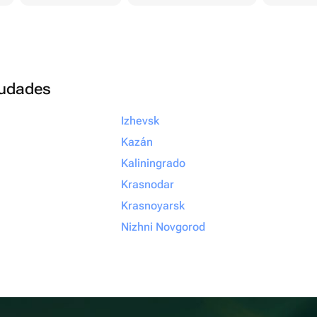
ciudades
Izhevsk
Kazán
Kaliningrado
Krasnodar
Krasnoyarsk
Nizhni Novgorod