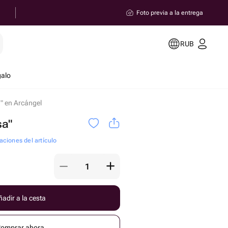
Foto previa a la entrega
RUB
galo
" en Arcángel
sa"
aciones del artículo
adir a la cesta
omprar ahora