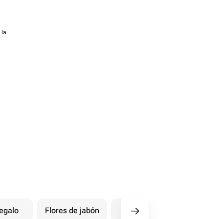
 la
egalo
Flores de jabón
Postales
Ot