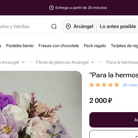
Entrega a partir de 30 minutos
ulos y tiendas
Arcángel
Lo antes posible
s
Pasteles bento
Fresas con chocolate
Pack regalo
Tarjetas de re
n Arcángel
Flores de jabón en Arcángel
"Para la hermosa
"Para la hermo
39 Valor
2 000
₽
Añ
C