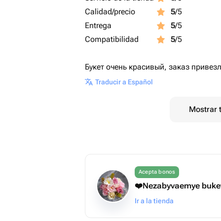
Calidad/precio
5
/5
Entrega
5
/5
Compatibilidad
5
/5
Букет очень красивый, заказ привез
Traducir a Español
Mostrar 
Acepta bonos
❤️Nezabyvaemye buke
Ir a la tienda