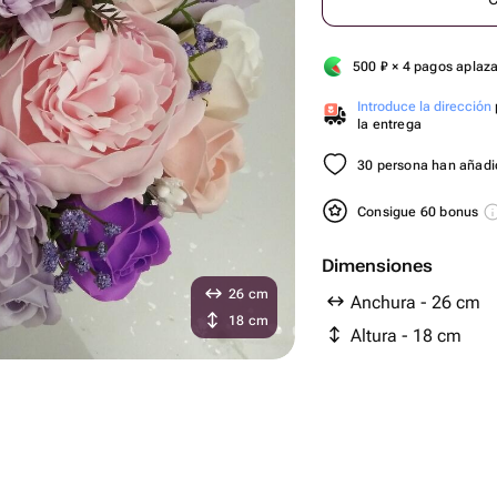
500
₽
× 4 pagos aplaz
Introduce la dirección
la entrega
30 persona han añadid
Consigue 60 bonus
Dimensiones
26 cm
Anchura - 26 cm
18 cm
Altura - 18 cm