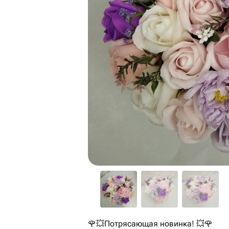
🌹💥Потрясающая новинка! 💥🌹