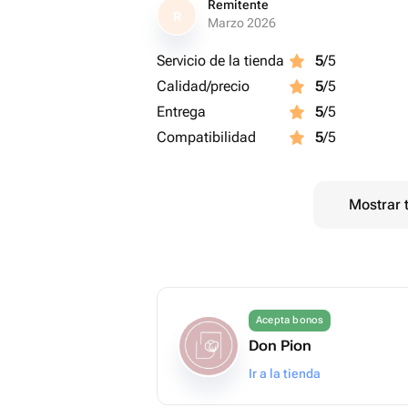
Remitente
R
Marzo 2026
Servicio de la tienda
5
/5
Calidad/precio
5
/5
Entrega
5
/5
Compatibilidad
5
/5
Mostrar 
Acepta bonos
Don Pion
Ir a la tienda