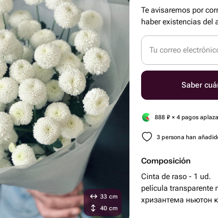
Te avisaremos por cor
haber existencias del a
Tu correo electrónic
Saber cuá
888
₽
× 4 pagos aplaz
3 persona han añadido
Composición
Cinta de raso - 1 ud.
película transparente 
33 cm
хризантема ньютон ку
40 cm