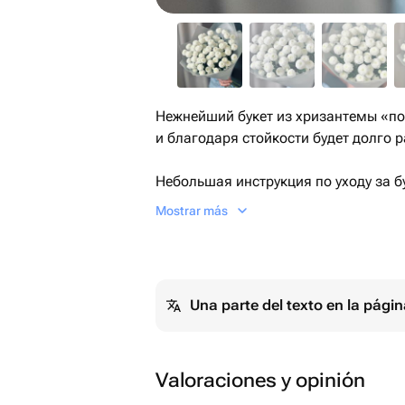
Нежнейший букет из хризантемы «п
и благодаря стойкости будет долго 
Небольшая инструкция по уходу за б
- перед тем, как ставить цветок в во
Mostrar más
- воду в вазе нужно ежедневно менят
- не ставить вазу с цветами на прямые солнечные лучи, рядом с
отопительными приборами и сквозня
фруктами.
Una parte del texto en la pág
Valoraciones y opinión