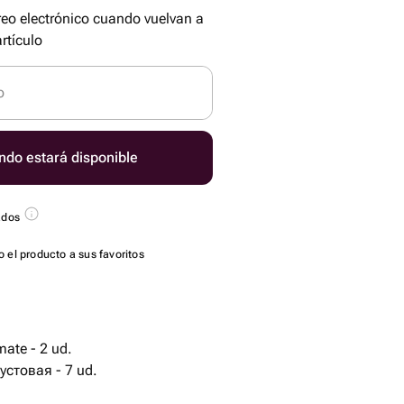
reo electrónico cuando vuelvan a
rtículo
o
ndo estará disponible
ados
 el producto a sus favoritos
mate - 2 ud.
стовая - 7 ud.