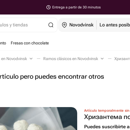
Entrega a partir de 30 minutos
ulos y tiendas
Novodvinsk
Lo antes posib
ento
Fresas con chocolate
s en Novodvinsk
Ramos clásicos en Novodvinsk
Хризант
tículo pero puedes encontrar otros
Artículo temporalmente sin
Хризантема п
Puedes suscribirte al