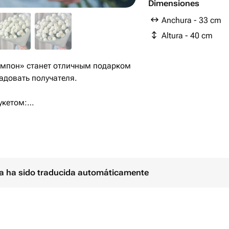
Dimensiones
Anchura - 33 cm
Altura - 40 cm
омпон» станет отличным подарком
радовать получателя.
укетом:
ду, его необходимо подрезать .
ь, обновляя срез у стеблей
ками. Также избегайте контакта с
ina ha sido traducida automáticamente