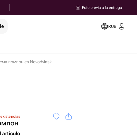
Foto previa a la entrega
le
RUB
ема помпон en Novodvinsk
 existencias
омпон
 artículo