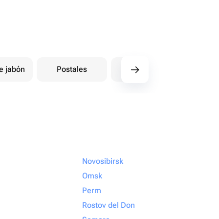
e jabón
Postales
Otros
101 
Novosibirsk
Omsk
Perm
Rostov del Don