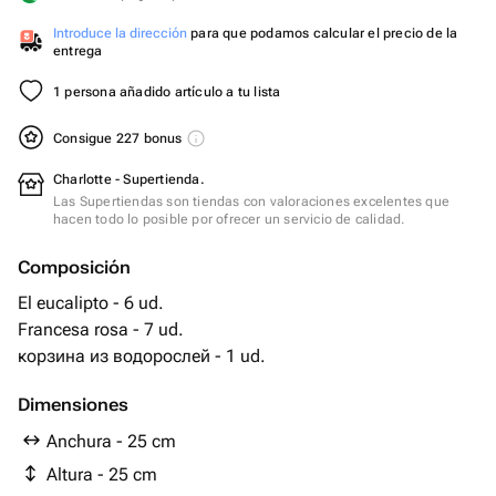
Introduce la dirección
para que podamos calcular el precio de la
entrega
1 persona añadido artículo a tu lista
Consigue 227 bonus
Charlotte - Supertienda.
Las Supertiendas son tiendas con valoraciones excelentes que
hacen todo lo posible por ofrecer un servicio de calidad.
Composición
El eucalipto - 6 ud.
Francesa rosa - 7 ud.
корзина из водорослей - 1 ud.
Dimensiones
Anchura - 25 cm
Altura - 25 cm