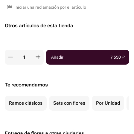
Iniciar una reclamación por el artículo
Otros artículos de esta tienda
Añadir
7 550
₽
Te recomendamos
Ramos clásicos
Sets con flores
Por Unidad
F
Entrega de flores a otras ciudades