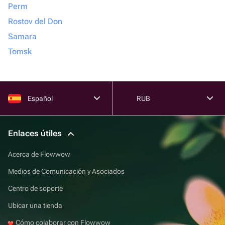
Perm
Rostov del Don
Samara
Tomsk
Español
RUB
Enlaces útiles
Acerca de Flowwow
Medios de Comunicación y Asociados
Centro de soporte
Ubicar una tienda
Cómo colaborar con Flowwow