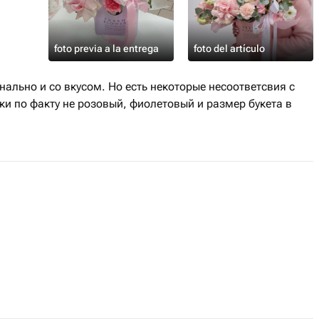
или гортензии, рекомендуем
и расставить по вазам с большим
е хватает влаги
foto previa a la entrega
foto del artículo
ально и со вкусом. Но есть некоторые несоответсвия с
и пожелтевшие листья.
ки по факту не розовый, фиолетовый и размер букета в
цветов.
ами (яблоки, бананы, груши).
ей и открытых окон.
ни дольше сохранят упругость!