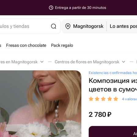
Entrega a partir de 30 minutos
ulos y tiendas
Magnitogorsk
Lo antes pos
s
Fresas con chocolate
Pack regalo
res en Magnitogorsk
Centros de flores en Magnitogorsk
Existencias confirmadas h
Композиция и
цветов в сумо
4 valora
2 780
₽
Añ