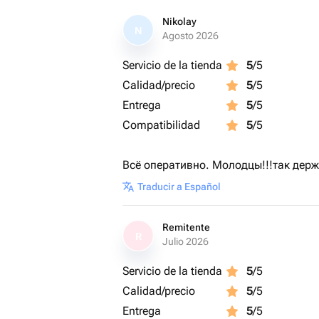
Nikolay
N
Agosto 2026
Servicio de la tienda
5
/5
Calidad/precio
5
/5
Entrega
5
/5
Compatibilidad
5
/5
Всё оперативно. Молодцы!!!так держа
Traducir a Español
Remitente
R
Julio 2026
Servicio de la tienda
5
/5
Calidad/precio
5
/5
Entrega
5
/5