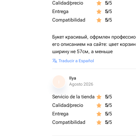
Calidad/precio
5
/5
Если вы получите французские розы 
Entrega
5
/5
вытащить их из коробки, подрезать 
Compatibilidad
5
/5
количеством воды, т. к. В губке им н
Удаляйте увядшие цветы
Букет красивый, офрмлен профессион
— Сразу убирайте засохшие бутоны 
его описанием на сайте: цвет корзин
— Это сохранит свежесть остальных 
ширину не 57см, а меньше
Traducir a Español
Защищайте от «вредных соседей»
— Не ставьте коробку рядом с фрукт
Ilya
— Держите подальше от обогревател
I
Agosto 2026
Секрет от флориста
Servicio de la tienda
5
/5
Лучше поливать цветы утром — так о
Calidad/precio
5
/5
Entrega
5
/5
Compatibilidad
5
/5