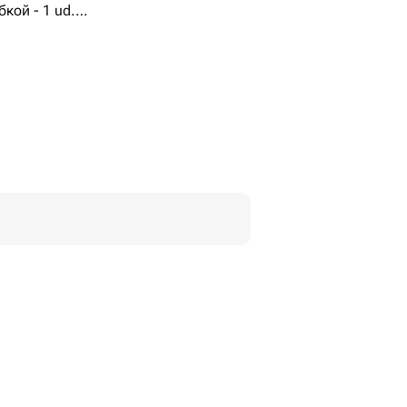
кой - 1 ud.
 белая - 3 ud.
я - 2 ud.