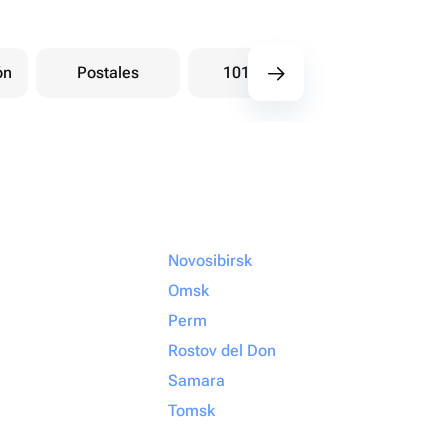
ón
Postales
101 Rosas
Ramos bay
Novosibirsk
Omsk
Perm
Rostov del Don
Samara
Tomsk