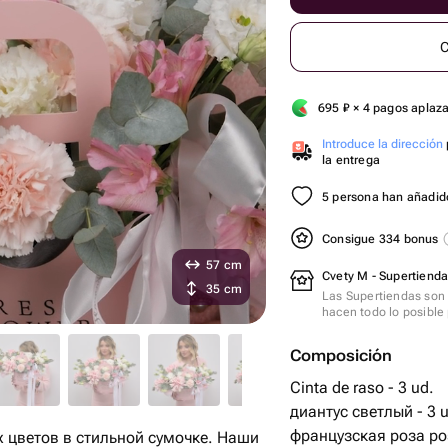
C
695
₽
× 4 pagos aplaz
Introduce la dirección
la entrega
5 persona han añadido
Consigue 334 bonus
57 cm
Cvety M - Supertienda
35 cm
Las Supertiendas son 
hacen todo lo posible 
Composición
Cinta de raso - 3 ud.
диантус светлый - 3 u
французская роза роз
 цветов в стильной сумочке. Наши