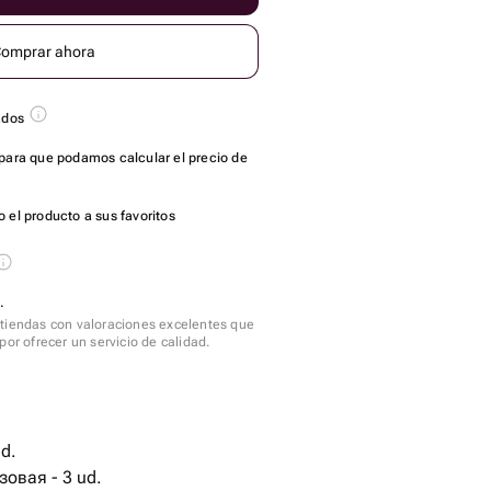
omprar ahora
ados
para que podamos calcular el precio de
 el producto a sus favoritos
.
tiendas con valoraciones excelentes que
por ofrecer un servicio de calidad.
d.
овая - 3 ud.