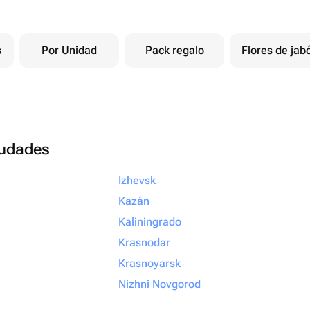
s
Por Unidad
Pack regalo
Flores de jab
ciudades
Izhevsk
Kazán
Kaliningrado
Krasnodar
Krasnoyarsk
Nizhni Novgorod