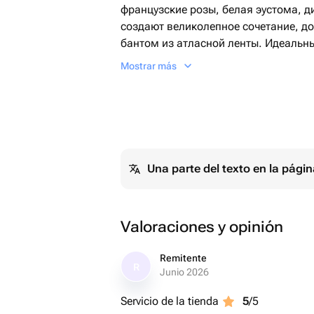
французские розы, белая эустома, д
создают великолепное сочетание, д
бантом из атласной ленты. Идеальн
свидания, юбилея или просто для то
Mostrar más
человека. Разнообразие цветов и ст
незабываемым. Закажите доставку п
момент радости.
Следуйте этим правилам — и цветы о
Una parte del texto en la pág
Выберите правильное место
— Поставьте коробку в прохладное 
— Подальше от батарей, кондиционе
Valoraciones y opinión
Аккуратно поливайте
Remitente
— Каждый день подливайте в центр 
R
Junio 2026
небольшую композицию (удобно исп
лейку).
Servicio de la tienda
5
/5
— Важно! Не заливайте коробку — б