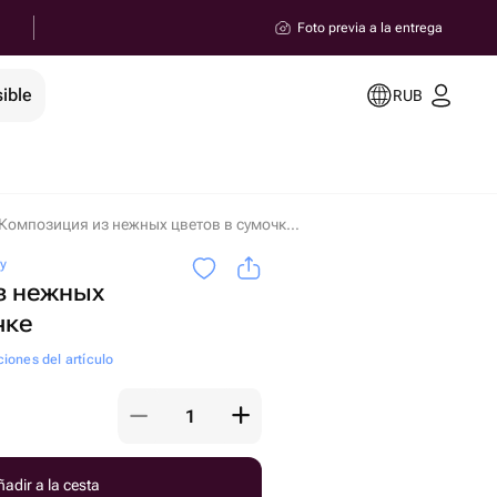
Foto previa a la entrega
ible
RUB
Композиция из нежных цветов в сумочке en Magnitogorsk
oy
з нежных
чке
ciones del artículo
adir a la cesta