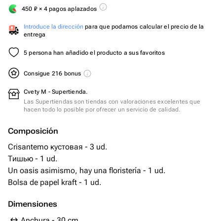
450
₽
× 4 pagos aplazados
Introduce la dirección
para que podamos calcular el precio de la
entrega
5 persona han añadido el producto a sus favoritos
Consigue 216 bonus
Cvety M - Supertienda.
Las Supertiendas son tiendas con valoraciones excelentes que
hacen todo lo posible por ofrecer un servicio de calidad.
Composición
Crisantemo кустовая - 3 ud.
Тишью - 1 ud.
Un oasis asimismo, hay una floristería - 1 ud.
Bolsa de papel kraft - 1 ud.
Dimensiones
Anchura - 30 cm