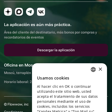
La aplicación es aún más práctica.
Área del cliente del destinatario, más bonos por compras y
recordatorios de eventos
Descargar la aplicación
Oficina en Moscú
×
Moscú, terraplén Sadovnicheskaya, 9, sala 2/3
Usamos cookies
RUSSIAN
Horario laboral: 24 horas
Al hacer clic en OK o continuar
ENGLISH
utilizando este sitio web, usted
UKRAINIAN
acepta el tratamiento de sus datos
personales mediante el uso de
© Flowwow, inc
PORTUGUESE
cookies, incluidos los servicios
"Yandex Metrica" y "Top Mail.ru",
Condiciones