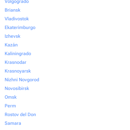
Volgogrado
Briansk
Vladivostok
Ekaterimburgo
Izhevsk
Kazán
Kaliningrado
Krasnodar
Krasnoyarsk
Nizhni Novgorod
Novosibirsk
Omsk
Perm
Rostov del Don
Samara