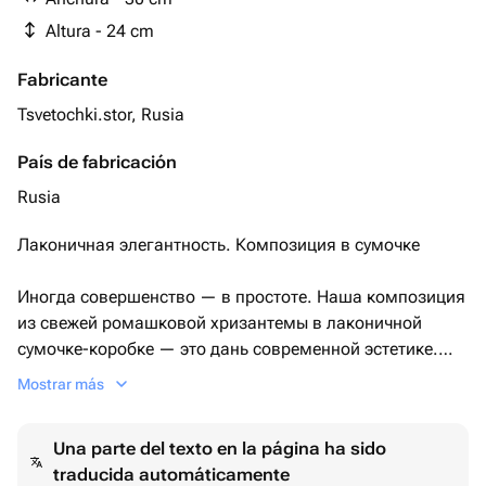
Altura - 24 cm
Fabricante
Tsvetochki.stor, Rusia
País de fabricación
Rusia
Лаконичная элегантность. Композиция в сумочке
Иногда совершенство — в простоте. Наша композиция
из свежей ромашковой хризантемы в лаконичной
сумочке-коробке — это дань современной эстетике.
Четкая форма, нежный цветок, ничего лишнего.
Mostrar más
Выразите свои чувства с помощью безупречного вкуса.
Такой подарок не требует лишних слов.
Una parte del texto en la página ha sido
traducida automáticamente