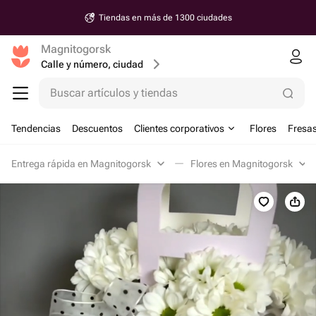
Tiendas en más de 1300 ciudades
Magnitogorsk
Calle y número, ciudad
Buscar artículos y tiendas
Tendencias
Descuentos
Clientes corporativos
Flores
Fresas
Entrega rápida en Magnitogorsk
Flores en Magnitogorsk