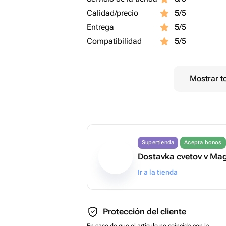
Calidad/precio
5
/5
Entrega
5
/5
Compatibilidad
5
/5
Mostrar t
Supertienda
Acepta bonos
Dostavka cvetov v Ma
Ir a la tienda
Protección del cliente