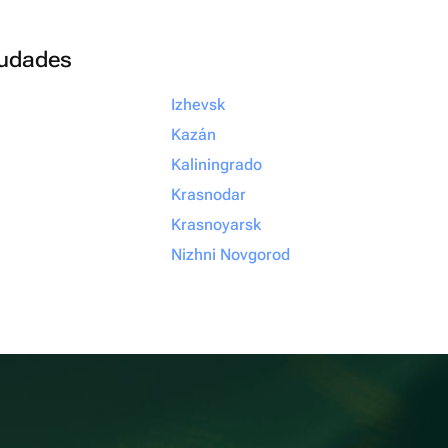
ciudades
Izhevsk
Kazán
Kaliningrado
Krasnodar
Krasnoyarsk
Nizhni Novgorod