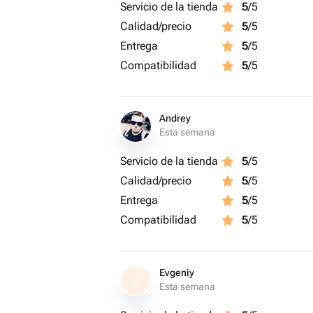
Servicio de la tienda
5
/5
Calidad/precio
5
/5
🌿Наши букеты и композиции подход
Entrega
5
/5
рождение, юбилей, признание в любв
поднять настроение и пожелать хор
Compatibilidad
5
/5
Andrey
Esta semana
Servicio de la tienda
5
/5
Calidad/precio
5
/5
Entrega
5
/5
Compatibilidad
5
/5
Evgeniy
E
Esta semana