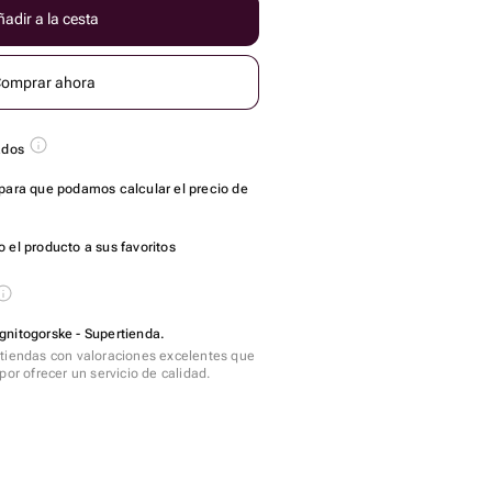
adir a la cesta
omprar ahora
ados
para que podamos calcular el precio de
 el producto a sus favoritos
gnitogorske - Supertienda.
tiendas con valoraciones excelentes que
por ofrecer un servicio de calidad.