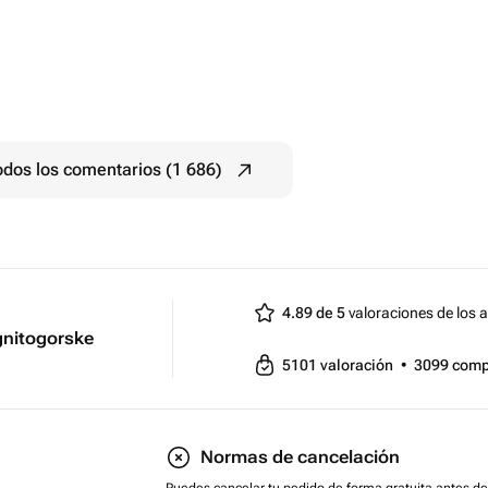
odos los comentarios (1 686)
4.89 de 5
valoraciones de los a
gnitogorske
5101
valoración
•
3099
comp
Normas de cancelación