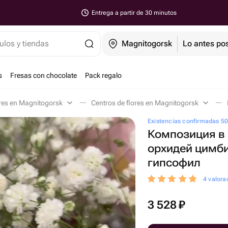
Entrega a partir de 30 minutos
ulos y tiendas
Magnitogorsk
Lo antes pos
s
Fresas con chocolate
Pack regalo
res en Magnitogorsk
Centros de flores en Magnitogorsk
Existencias confirmadas 5
Композиция в 
орхидей цимб
гипсофил
4 valora
3 528
₽