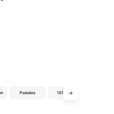
 la
ón
Postales
101 Rosas
Ramos bay