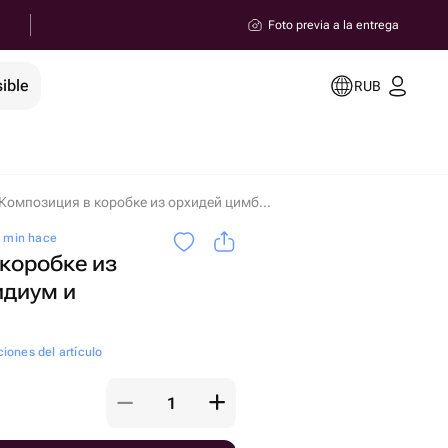
Foto previa a la entrega
ible
RUB
Композиция в коробке из орхидей цимбидиум и гипсофил en Magnitogorsk
0 min hace
коробке из
идиум и
ciones del artículo