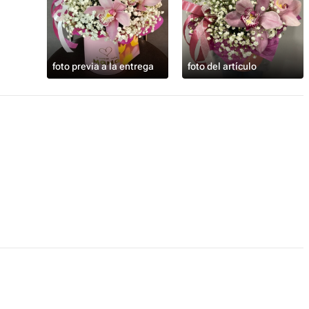
ят на любое торжество: день
и , для мамы и просто так-чтобы
ошего дня
foto previa a la entrega
foto del artículo