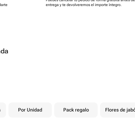
Puedes cancelar tu pedido de forma gratuita antes de
darte
entrega y te devolveremos el importe íntegro.
nda
s
Por Unidad
Pack regalo
Flores de jab