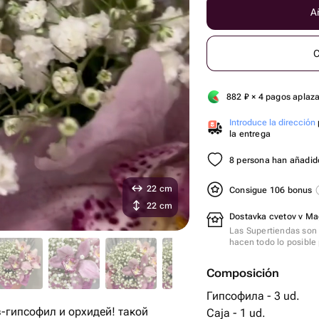
Añ
C
882
₽
× 4 pagos aplaz
Introduce la dirección
la entrega
8 persona han añadido
22 cm
Consigue 106 bonus
22 cm
Dostavka cvetov v Ma
Las Supertiendas son 
hacen todo lo posible 
Composición
Гипсофила - 3 ud.
-гипсофил и орхидей! такой
Caja - 1 ud.