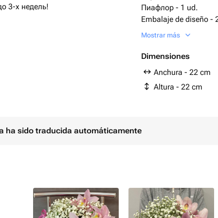
о 3-х недель!
Пиафлор - 1 ud.
Embalaje de diseño - 2 ud.
Cymbidium orchidae -
Mostrar más
ом.
Dimensiones
Anchura - 22 cm
Altura - 22 cm
 и каждый день менять вазу.
ских штучек😉
ina ha sido traducida automáticamente
:
пительных приборов, на прямые
охладнее место, тем они дольше
который нужно поливать каждый