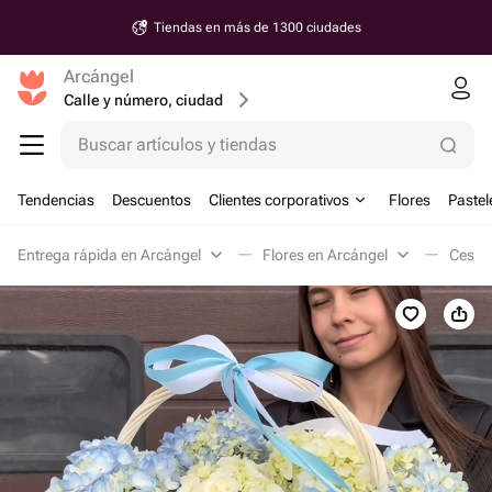
Tiendas en más de 1300 ciudades
Arcángel
Calle y número, ciudad
Buscar artículos y tiendas
Tendencias
Descuentos
Clientes corporativos
Flores
Pastel
Entrega rápida en Arcángel
Flores en Arcángel
Cestas