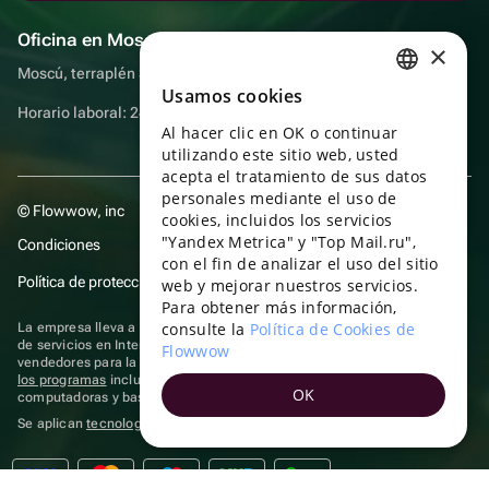
Oficina en Moscú
×
Moscú, terraplén Sadovnicheskaya, 9, sala 2/3
Usamos cookies
RUSSIAN
Horario laboral: 24 horas
Al hacer clic en OK o continuar
ENGLISH
utilizando este sitio web, usted
UKRAINIAN
acepta el tratamiento de sus datos
personales mediante el uso de
© Flowwow, inc
PORTUGUESE
cookies, incluidos los servicios
"Yandex Metrica" y "Top Mail.ru",
Condiciones
SPANISH
con el fin de analizar el uso del sitio
Política de protección y privacidad de datos
web y mejorar nuestros servicios.
HUNGARIAN
Para obtener más información,
ITALIAN
consulte la
Política de Cookies de
La empresa lleva a cabo su actividad en el ámbito de las TI: prestación
de servicios en Internet para la publicación de ofertas (anuncios) de
Flowwow
FRENCH
vendedores para la venta de artículos. Acceder a la
información sobre
los programas
incluidos en el registro de programas rusos para
OK
TURKISH
computadoras y bases de datos.
Se aplican
tecnologías de recomendación
GERMAN
POLISH