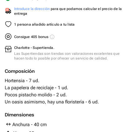
Introduce la dirección
para que podamos calcular el precio de la
entrega
1 persona añadido artículo a tu lista
Consigue 405 bonus
Charlotte - Supertienda.
Las Supertiendas son tiendas con valoraciones excelentes que
hacen todo lo posible por ofrecer un servicio de calidad.
Composición
Hortensia - 7 ud.
La papelera de reciclaje - 1 ud.
Pocos pistacho molido - 2 ud.
Un oasis asimismo, hay una floristería - 6 ud.
Dimensiones
Anchura - 40 cm