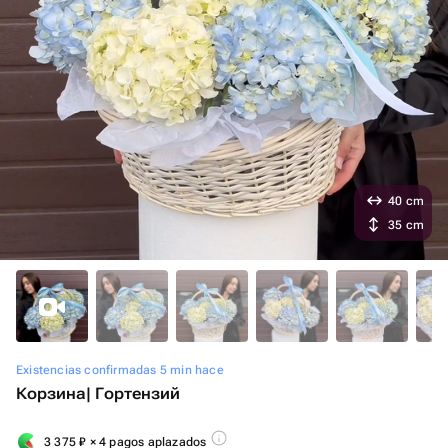
40 cm
35 cm
Existencias confirmadas 5 min hace
Корзина| Гортензий
3 375
₽
× 4 pagos aplazados