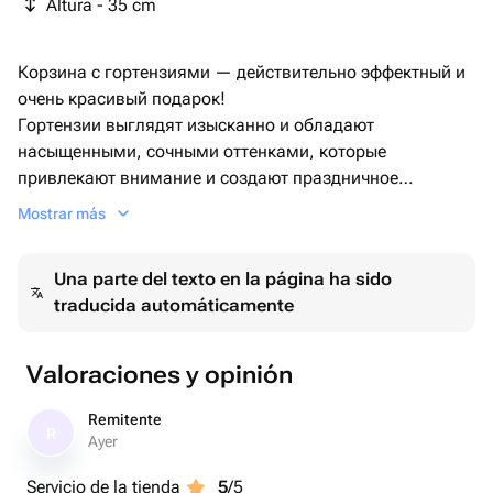
Altura - 35 cm
Корзина с гортензиями — действительно эффектный и
очень красивый подарок!
Гортензии выглядят изысканно и обладают
насыщенными, сочными оттенками, которые
привлекают внимание и создают праздничное
настроение.
Mostrar más
Una parte del texto en la página ha sido
traducida automáticamente
Valoraciones y opinión
Remitente
R
Ayer
Servicio de la tienda
5
/5