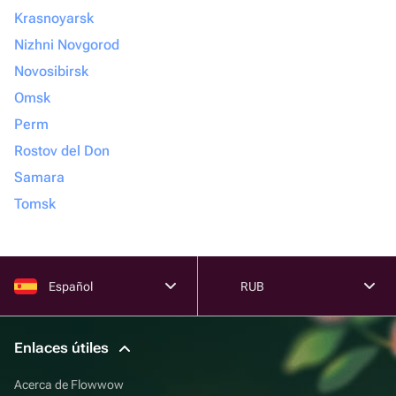
Krasnoyarsk
Nizhni Novgorod
Novosibirsk
Omsk
Perm
Rostov del Don
Samara
Tomsk
Español
RUB
Enlaces útiles
Acerca de Flowwow