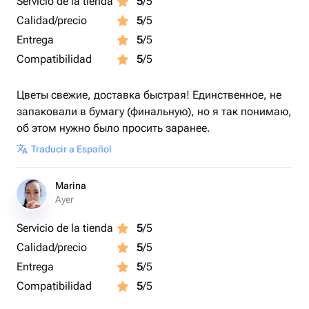
Servicio de la tienda
5
/5
Calidad/precio
5
/5
Entrega
5
/5
Compatibilidad
5
/5
Цветы свежие, доставка быстрая! Единственное, не
запаковали в бумагу (финальную), но я так понимаю,
об этом нужно было просить заранее.
Traducir a Español
Marina
Ayer
Servicio de la tienda
5
/5
Calidad/precio
5
/5
Entrega
5
/5
Compatibilidad
5
/5