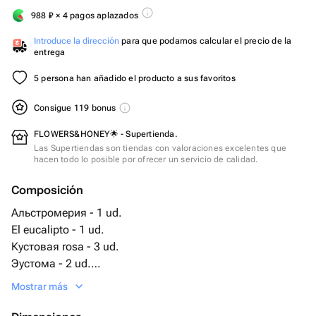
988
₽
× 4 pagos aplazados
Introduce la dirección
para que podamos calcular el precio de la
entrega
5 persona han añadido el producto a sus favoritos
Consigue 119 bonus
FLOWERS&HONEY🌟 - Supertienda.
Las Supertiendas son tiendas con valoraciones excelentes que
hacen todo lo posible por ofrecer un servicio de calidad.
Composición
Альстромерия - 1 ud.
El eucalipto - 1 ud.
Кустовая rosa - 3 ud.
Эустома - 2 ud.
Oasis - 1 ud.
Mostrar más
Pocos pistacho molido - 4 ud.
Francesa rosa - 3 ud.