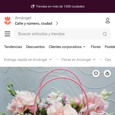
Tiendas en más de 1300 ciudades
Arcángel
Calle y número, ciudad
Buscar artículos y tiendas
Tendencias
Descuentos
Clientes corporativos
Flores
Pastel
Entrega rápida en Arcángel
Flores en Arcángel
Cestas