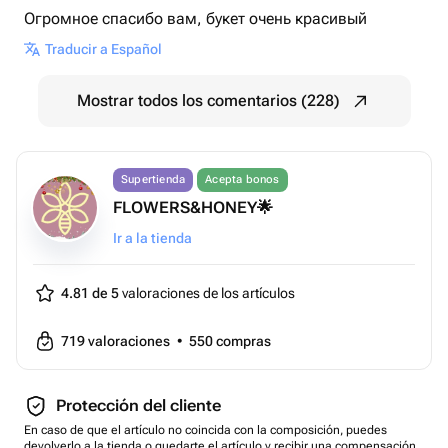
Огромное спасибо вам, букет очень красивый
Traducir a Español
Mostrar todos los comentarios (228)
Supertienda
Acepta bonos
FLOWERS&HONEY🌟
Ir a la tienda
4.81 de 5
valoraciones de los artículos
719
valoraciones
•
550
compras
Protección del cliente
En caso de que el artículo no coincida con la composición, puedes
devolverlo a la tienda o quedarte el artículo y recibir una compensación