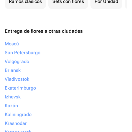
Ramos clásicos
Sets con flores
Por Unidad
F
Entrega de flores a otras ciudades
Moscú
San Petersburgo
Volgogrado
Briansk
Vladivostok
Ekaterimburgo
Izhevsk
Kazán
Kaliningrado
Krasnodar