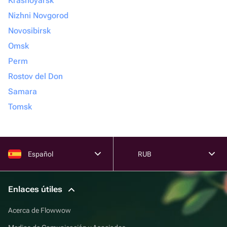
Krasnoyarsk
Nizhni Novgorod
Novosibirsk
Omsk
Perm
Rostov del Don
Samara
Tomsk
Español
RUB
Enlaces útiles
Acerca de Flowwow