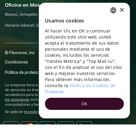
Oficina en Moscú
×
Moscú, terraplén Sadovnicheskaya, 9, sala 2/3
Usamos cookies
RUSSIAN
Horario laboral: 24 horas
Al hacer clic en OK o continuar
ENGLISH
utilizando este sitio web, usted
UKRAINIAN
acepta el tratamiento de sus datos
personales mediante el uso de
© Flowwow, inc
PORTUGUESE
cookies, incluidos los servicios
"Yandex Metrica" y "Top Mail.ru",
Condiciones
SPANISH
con el fin de analizar el uso del sitio
Política de protección y privacidad de datos
web y mejorar nuestros servicios.
HUNGARIAN
Para obtener más información,
ITALIAN
consulte la
Política de Cookies de
La empresa lleva a cabo su actividad en el ámbito de las TI: prestación
de servicios en Internet para la publicación de ofertas (anuncios) de
Flowwow
FRENCH
vendedores para la venta de artículos. Acceder a la
información sobre
los programas
incluidos en el registro de programas rusos para
OK
TURKISH
computadoras y bases de datos.
Se aplican
tecnologías de recomendación
GERMAN
POLISH