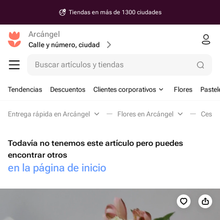
Tiendas en más de 1300 ciudades
Arcángel
Calle y número, ciudad
Buscar artículos y tiendas
Tendencias
Descuentos
Clientes corporativos
Flores
Pastel
Entrega rápida en Arcángel
Flores en Arcángel
Cestas
Todavía no tenemos este artículo pero puedes
encontrar otros
en la página de inicio