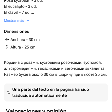
Rosa кустовая - 3 ud.
El eucalipto - 3 ud.
El clavel - 7 ud.
Эустома - 3 ud.
Mostrar más
Cesta de mimbre - 1 ud.
La esponja floral - 2 ud.
Dimensiones
роза (эквадор) - 3 ud.
Anchura - 30 cm
Altura - 25 cm
Корзина с розами, кустовыми розочками, эустомой,
альстромериями, гвоздиками и веточками эвкалипта.
Размер букета около 30 см в ширину при высоте 25 см.
Una parte del texto en la página ha sido
traducida automáticamente
Valoraciones y opinión