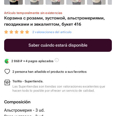
Artículo temporalmente sin existencias
Корзина с розами, эустомой, альстромериями,
гвоздиками и эвкалиптом, букет 416
2 valoraciones del artículo
Saber cuándo estará disponible
2 868
₽
× 4 pagos aplazados
2 persona han añadido el producto a sus favoritos
TraWa - Supertienda.
Las Supertiendas son tiendas con valoraciones excelentes que
hacen todo lo posible por ofrecer un servicio de calidad.
Composición
Альстромерия - 3 ud.