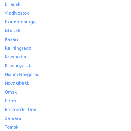
Briansk
Vladivostok
Ekaterimburgo
Izhevsk
Kazán
Kaliningrado
Krasnodar
Krasnoyarsk
Nizhni Novgorod
Novosibirsk
Omsk
Perm
Rostov del Don
Samara
Tomsk