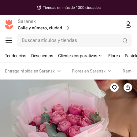
Tiendas en más de 1300 ciudades
Saransk
Calle y número, ciudad
Buscar artículos y tiendas
Tendencias
Descuentos
Clientes corporativos
Flores
Pastel
Entrega rápida en Saransk
Flores en Saransk
Ramos 