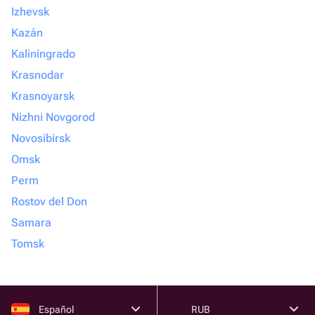
Izhevsk
Kazán
Kaliningrado
Krasnodar
Krasnoyarsk
Nizhni Novgorod
Novosibirsk
Omsk
Perm
Rostov del Don
Samara
Tomsk
Español
RUB