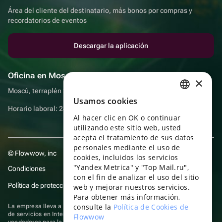
Área del cliente del destinatario, más bonos por compras y
recordatorios de eventos
Descargar la aplicación
Oficina en Moscú
×
Moscú, terraplén Sadovnicheskaya, 9, sala 2/3
Usamos cookies
RUSSIAN
Horario laboral: 24 horas
Al hacer clic en OK o continuar
ENGLISH
utilizando este sitio web, usted
UKRAINIAN
acepta el tratamiento de sus datos
personales mediante el uso de
© Flowwow, inc
PORTUGUESE
cookies, incluidos los servicios
"Yandex Metrica" y "Top Mail.ru",
Condiciones
SPANISH
con el fin de analizar el uso del sitio
Política de protección y privacidad de datos
web y mejorar nuestros servicios.
HUNGARIAN
Para obtener más información,
ITALIAN
consulte la
Política de Cookies de
La empresa lleva a cabo su actividad en el ámbito de las TI: prestación
de servicios en Internet para la publicación de ofertas (anuncios) de
Flowwow
FRENCH
vendedores para la venta de artículos. Acceder a la
información sobre