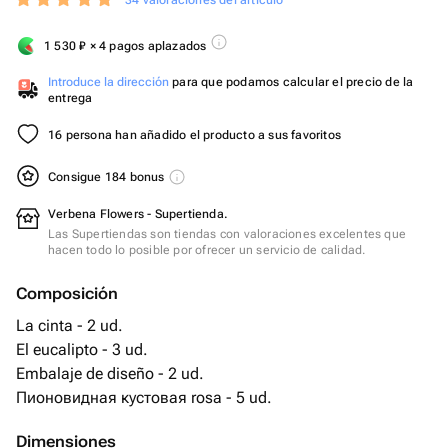
34 valoraciones del artículo
1 530
₽
× 4 pagos aplazados
Introduce la dirección
para que podamos calcular el precio de la
entrega
16 persona han añadido el producto a sus favoritos
Consigue 184 bonus
Verbena Flowers - Supertienda.
Las Supertiendas son tiendas con valoraciones excelentes que
hacen todo lo posible por ofrecer un servicio de calidad.
Composición
La cinta - 2 ud.
El eucalipto - 3 ud.
Embalaje de diseño - 2 ud.
Пионовидная кустовая rosa - 5 ud.
Dimensiones