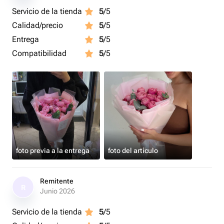
три дня. А так же при смене воды мойте вазу с моющем
Servicio de la tienda
5
/5
средством.
Calidad/precio
5
/5
4.Держите букет вдали от прямых солнечных лучей,
сквозняков и источников тепла.
Entrega
5
/5
Compatibilidad
5
/5
foto previa a la entrega
foto del artículo
Remitente
R
Junio 2026
Servicio de la tienda
5
/5