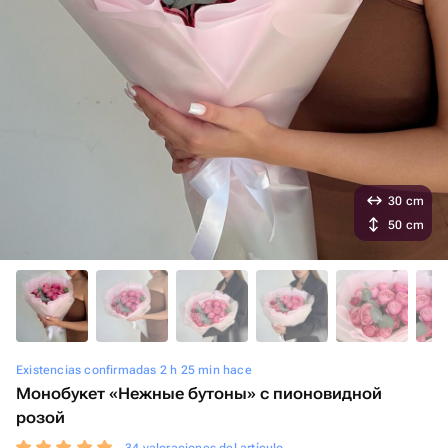
30 cm
50 cm
Existencias confirmadas 2 h 25 min hace
Монобукет «Нежные бутоны» с пионовидной
розой