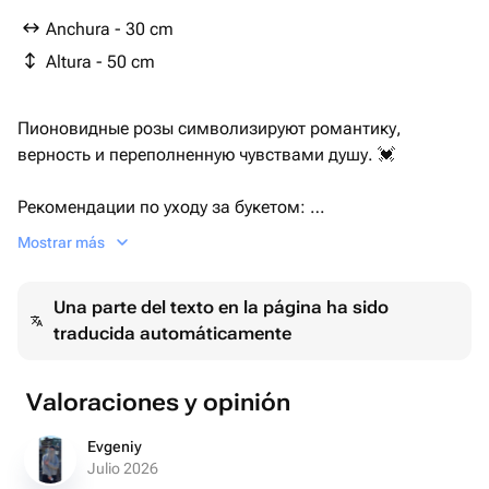
Anchura - 30 cm
Altura - 50 cm
Пионовидные розы символизируют романтику,
верность и переполненную чувствами душу. 💓
Рекомендации по уходу за букетом:
1. Помойте вазу с моющем средством и наполните её
Mostrar más
прохладной водой, можно добавить подкормку для
срезанных цветов.
Una parte del texto en la página ha sido
Розам необходим большой объем воды, так же
traducida automáticamente
рекомендуем снять упаковку с них.
Хризантемам, Герберам и сборным букетам
достаточно наполнить вазу водой на 10-15 см
Valoraciones y opinión
2. Подрежьте цветы острым ножом под углом 45
градусов.
Evgeniy
3. Рекомендуем менять воду в вазе не менее чем раз в
Julio 2026