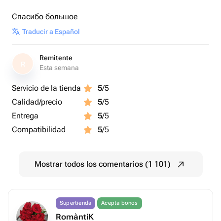
Спасибо большое
Traducir a Español
Remitente
R
Esta semana
Servicio de la tienda
5
/5
Calidad/precio
5
/5
Entrega
5
/5
Compatibilidad
5
/5
Mostrar todos los comentarios (1 101)
Supertienda
Acepta bonos
RomàntiK