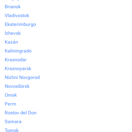
Briansk
Vladivostok
Ekaterimburgo
Izhevsk
Kazán
Kaliningrado
Krasnodar
Krasnoyarsk
Nizhni Novgorod
Novosibirsk
Omsk
Perm
Rostov del Don
Samara
Tomsk