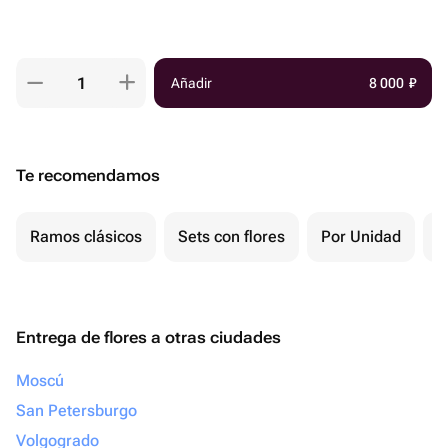
Añadir
8 000
₽
Te recomendamos
Ramos clásicos
Sets con flores
Por Unidad
P
Entrega de flores a otras ciudades
Moscú
San Petersburgo
Volgogrado