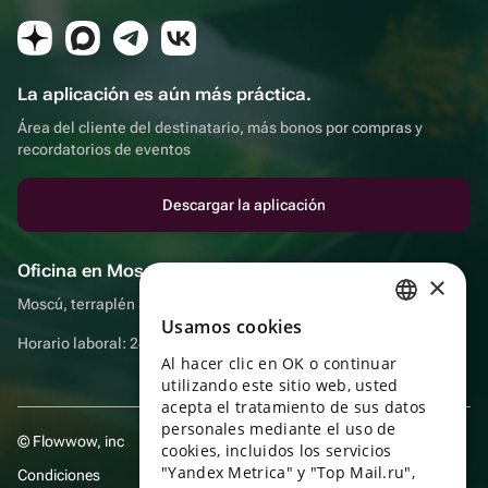
La aplicación es aún más práctica.
Área del cliente del destinatario, más bonos por compras y
recordatorios de eventos
Descargar la aplicación
Oficina en Moscú
×
Moscú, terraplén Sadovnicheskaya, 9, sala 2/3
Usamos cookies
RUSSIAN
Horario laboral: 24 horas
Al hacer clic en OK o continuar
ENGLISH
utilizando este sitio web, usted
UKRAINIAN
acepta el tratamiento de sus datos
personales mediante el uso de
© Flowwow, inc
PORTUGUESE
cookies, incluidos los servicios
"Yandex Metrica" y "Top Mail.ru",
Condiciones
SPANISH