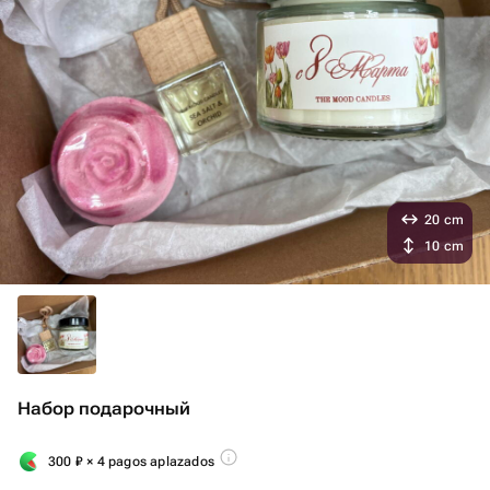
20 cm
10 cm
Набор подарочный
300
₽
× 4 pagos aplazados