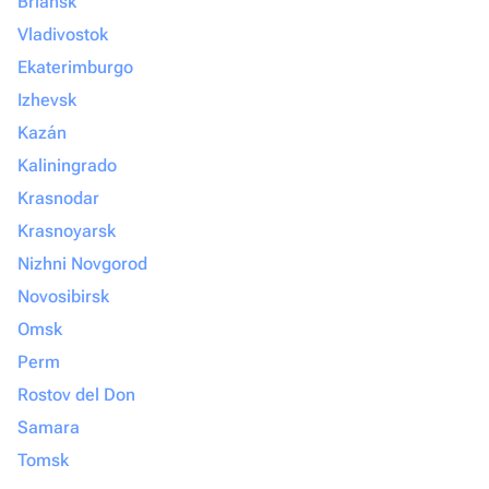
Briansk
Vladivostok
Ekaterimburgo
Izhevsk
Kazán
Kaliningrado
Krasnodar
Krasnoyarsk
Nizhni Novgorod
Novosibirsk
Omsk
Perm
Rostov del Don
Samara
Tomsk