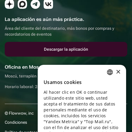
La aplicación es aún más práctica.
Área del cliente del destinatario, más bonos por compras y
recordatorios de eventos
Descargar la aplicación
Oficina en Moscú
×
Moscú, terraplén Sadovnicheskaya, 9, sala 2/3
Usamos cookies
RUSSIAN
Horario laboral: 24 horas
Al hacer clic en OK o continuar
ENGLISH
utilizando este sitio web, usted
UKRAINIAN
acepta el tratamiento de sus datos
personales mediante el uso de
© Flowwow, inc
PORTUGUESE
cookies, incluidos los servicios
"Yandex Metrica" y "Top Mail.ru",
Condiciones
SPANISH
con el fin de analizar el uso del sitio