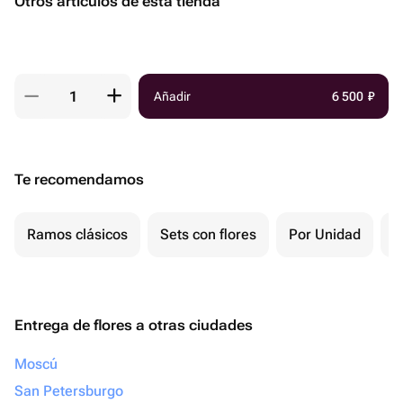
Otros artículos de esta tienda
Añadir
6 500
₽
Te recomendamos
Ramos clásicos
Sets con flores
Por Unidad
F
Entrega de flores a otras ciudades
Moscú
San Petersburgo