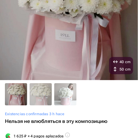
40 cm
50 cm
Existencias confirmadas 3 h hace
Нельзя не влюбляться в эту композицию
1 625
₽
× 4 pagos aplazados