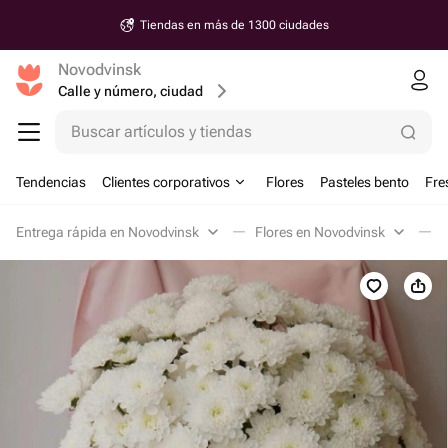
Tiendas en más de 1300 ciudades
Novodvinsk
Calle y número, ciudad
Buscar artículos y tiendas
Tendencias
Clientes corporativos
Flores
Pasteles bento
Fre
Entrega rápida en Novodvinsk
Flores en Novodvinsk
C