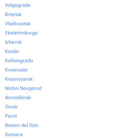
Volgogrado
Briansk
Vladivostok
Ekaterimburgo
Izhevsk
Kazán
Kaliningrado
Krasnodar
Krasnoyarsk
Nizhni Novgorod
Novosibirsk
Omsk
Perm
Rostov del Don
Samara