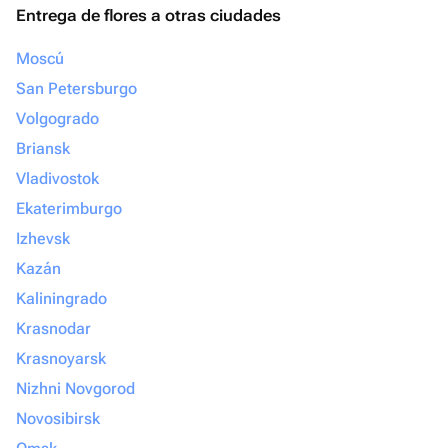
Entrega de flores a otras ciudades
Moscú
San Petersburgo
Volgogrado
Briansk
Vladivostok
Ekaterimburgo
Izhevsk
Kazán
Kaliningrado
Krasnodar
Krasnoyarsk
Nizhni Novgorod
Novosibirsk