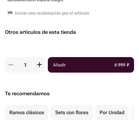
devolveremos el importe íntegro.
Iniciar una reclamación por el artículo
Otros artículos de esta tienda
Añadir
6 999
₽
Te recomendamos
Ramos clásicos
Sets con flores
Por Unidad
P