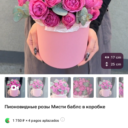
17 cm
25 cm
Пионовидные розы Мисти баблс в коробке
1 750
₽
× 4 pagos aplazados