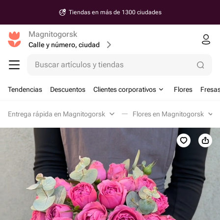
Tiendas en más de 1300 ciudades
Magnitogorsk
Calle y número, ciudad
Buscar artículos y tiendas
Tendencias
Descuentos
Clientes corporativos
Flores
Fresas
Entrega rápida en Magnitogorsk
Flores en Magnitogorsk