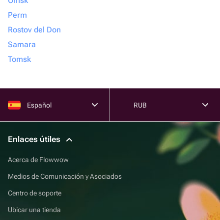
Omsk
Perm
Rostov del Don
Samara
Tomsk
Español
RUB
Enlaces útiles
Acerca de Flowwow
Medios de Comunicación y Asociados
Centro de soporte
Ubicar una tienda