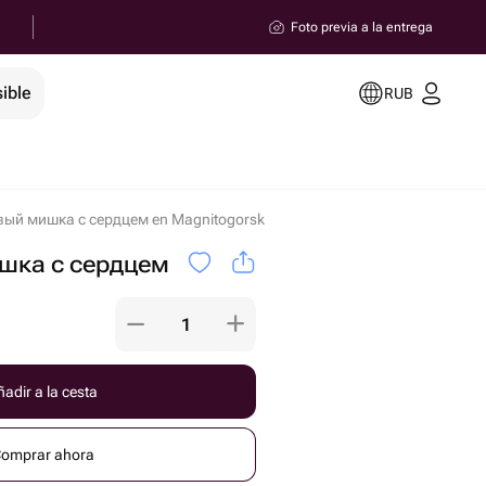
Foto previa a la entrega
ible
RUB
ый мишка с сердцем en Magnitogorsk
ка с сердцем
adir a la cesta
omprar ahora