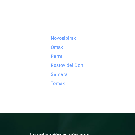
Novosibirsk
Omsk
Perm
Rostov del Don
Samara
Tomsk
La aplicación es aún más