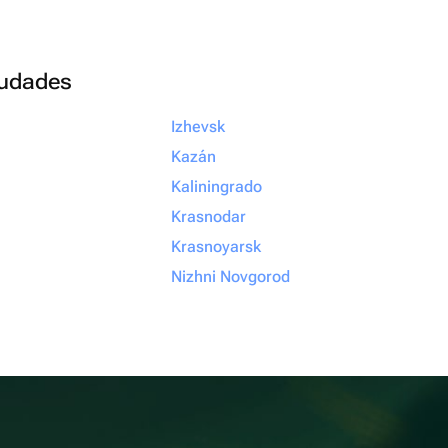
ciudades
Izhevsk
Kazán
Kaliningrado
Krasnodar
Krasnoyarsk
Nizhni Novgorod