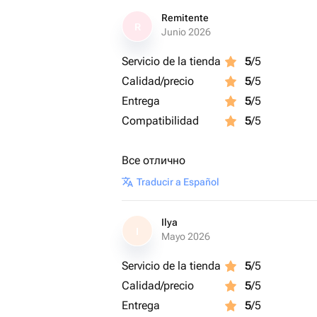
Remitente
R
Junio 2026
Servicio de la tienda
5
/5
Calidad/precio
5
/5
Entrega
5
/5
Compatibilidad
5
/5
Все отлично
Traducir a Español
Ilya
I
Mayo 2026
Servicio de la tienda
5
/5
Calidad/precio
5
/5
Entrega
5
/5