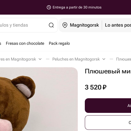
Entrega a partir de 30 minutos
ulos y tiendas
Magnitogorsk
Lo antes pos
s
Fresas con chocolate
Pack regalo
res en Magnitogorsk
Peluches en Magnitogorsk
Плюшев
Плюшевый миш
3 520
₽
Añ
C