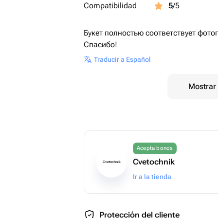
Compatibilidad
5
/5
Букет полностью соответствует фото
Спасибо!
Traducir a Español
Mostrar 
Acepta bonos
Cvetochnik
Cvetochnik
Ir a la tienda
Protección del cliente