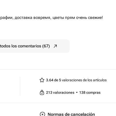
графии, доставка вовремя, цветы прям очень свежие!
todos los comentarios (67)
3.64 de 5
valoraciones de los artículos
213
valoraciones
•
138
compras
Normas de cancelación