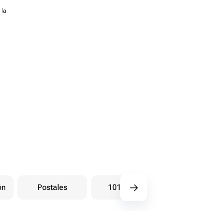
 la
ón
Postales
101 Rosas
Ramos bay