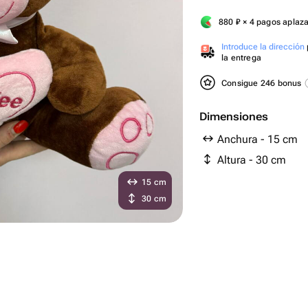
880
₽
× 4 pagos aplaz
Introduce la dirección
la entrega
Consigue 246 bonus
Dimensiones
Anchura - 15 cm
Altura - 30 cm
15 cm
30 cm