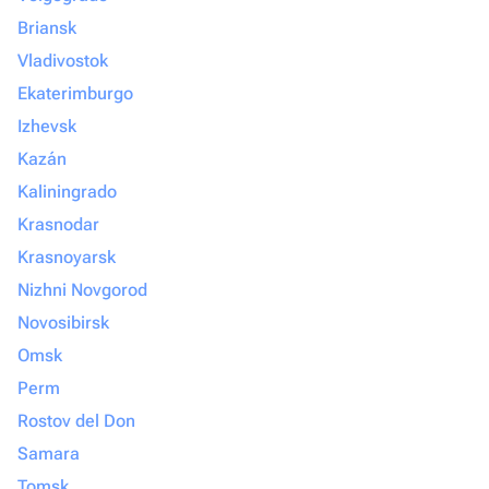
Briansk
Vladivostok
Ekaterimburgo
Izhevsk
Kazán
Kaliningrado
Krasnodar
Krasnoyarsk
Nizhni Novgorod
Novosibirsk
Omsk
Perm
Rostov del Don
Samara
Tomsk