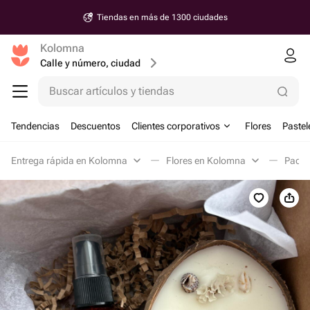
Tiendas en más de 1300 ciudades
Kolomna
Calle y número, ciudad
Buscar artículos y tiendas
Tendencias
Descuentos
Clientes corporativos
Flores
Pastel
Entrega rápida en Kolomna
Flores en Kolomna
Pack 