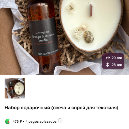
20 cm
28 cm
Набор подарочный (свеча и спрей для текстиля)
475
₽
× 4 pagos aplazados