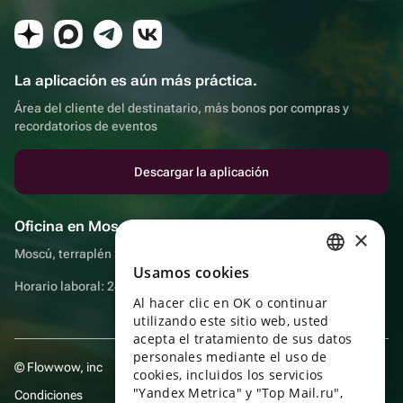
La aplicación es aún más práctica.
Área del cliente del destinatario, más bonos por compras y
recordatorios de eventos
Descargar la aplicación
Oficina en Moscú
×
Moscú, terraplén Sadovnicheskaya, 9, sala 2/3
Usamos cookies
RUSSIAN
Horario laboral: 24 horas
Al hacer clic en OK o continuar
ENGLISH
utilizando este sitio web, usted
UKRAINIAN
acepta el tratamiento de sus datos
personales mediante el uso de
© Flowwow, inc
PORTUGUESE
cookies, incluidos los servicios
"Yandex Metrica" y "Top Mail.ru",
Condiciones
SPANISH