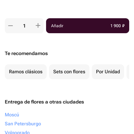
Añadir
1 900
₽
Te recomendamos
Ramos clásicos
Sets con flores
Por Unidad
P
Entrega de flores a otras ciudades
Moscú
San Petersburgo
Volgogrado