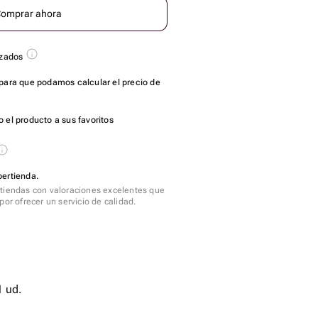
omprar ahora
azados
para que podamos calcular el precio de
 el producto a sus favoritos
pertienda.
tiendas con valoraciones excelentes que
por ofrecer un servicio de calidad.
1 ud.