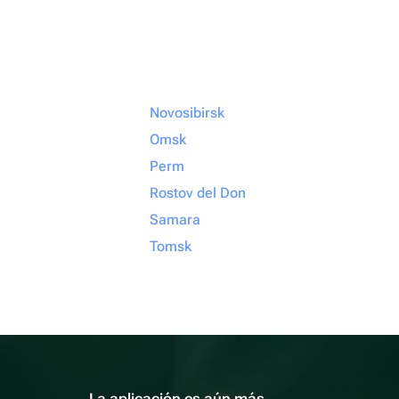
Novosibirsk
Omsk
Perm
Rostov del Don
Samara
Tomsk
La aplicación es aún más