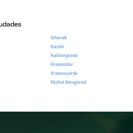
ciudades
Izhevsk
Kazán
Kaliningrado
Krasnodar
Krasnoyarsk
Nizhni Novgorod