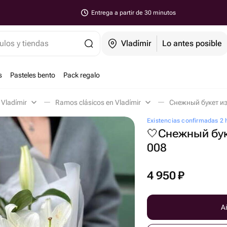
Entrega a partir de 30 minutos
ulos y tiendas
Vladímir
Lo antes posible
s
Pasteles bento
Pack regalo
 Vladímir
Ramos clásicos en Vladímir
Снежный букет из
Existencias confirmadas 2 
🤍Снежный бук
008
4 950
₽
Añ