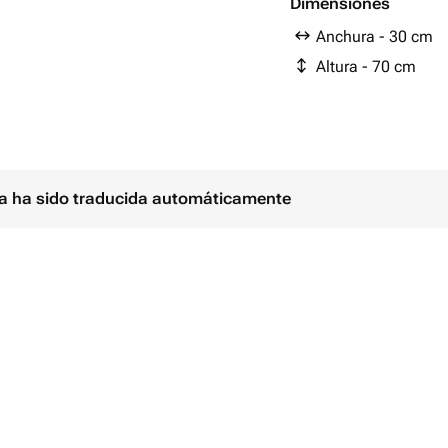
Dimensiones
Anchura - 30 cm
Altura - 70 cm
секатором под углом/прямо (читать
й цветок свой уровень)
ляете срез.
ina ha sido traducida automáticamente
пительных приборов, на прямые
ню около фруктов. Чем прохладнее
овать!
вня воды