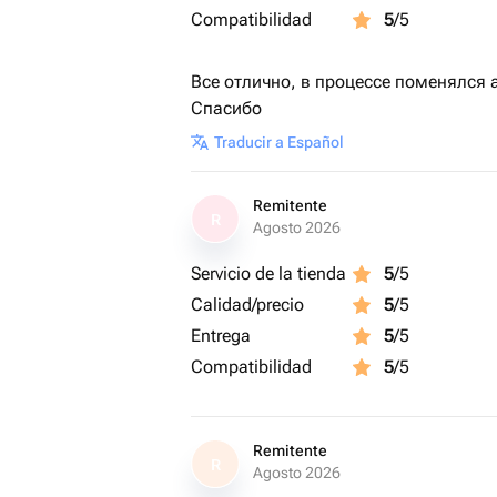
-косой срез
Compatibilidad
5
/5
-воды меньше половины
💐Пион
Все отлично, в процессе поменялся 
-прямой срез
Спасибо
-мало воды
💐Гортензия
Traducir a Español
-расщепить стебель
-очень много воды
Remitente
💐Альстромерия
R
Agosto 2026
-косой срез
-вода меньше половины
Servicio de la tienda
5
/5
💐Орхидея
Calidad/precio
5
/5
-долить воды в Колбу, если это треб
Entrega
5
/5
-опрыскать цветы водой
Compatibilidad
5
/5
Remitente
R
Agosto 2026