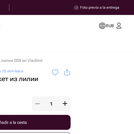
Foto previa a la entrega
RUB
 лилии 008 en Vladímir
h 15 min hace
ет из лилии
adir a la cesta