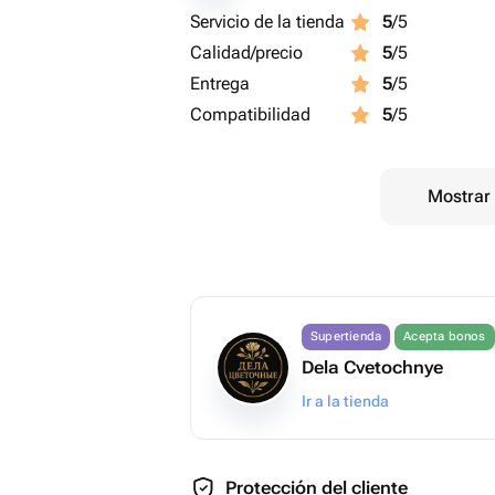
Servicio de la tienda
5
/5
Calidad/precio
5
/5
Entrega
5
/5
Compatibilidad
5
/5
Mostrar 
Supertienda
Acepta bonos
Dela Cvetochnye
Ir a la tienda
Protección del cliente