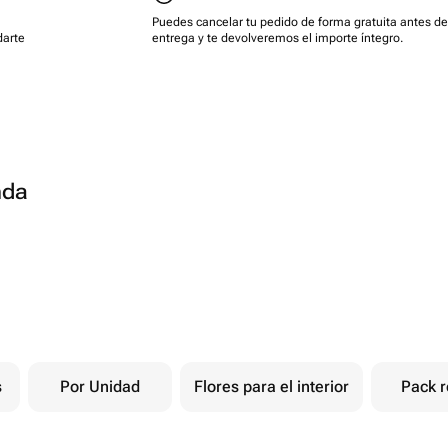
Puedes cancelar tu pedido de forma gratuita antes de
darte
entrega y te devolveremos el importe íntegro.
nda
s
Por Unidad
Flores para el interior
Pack r