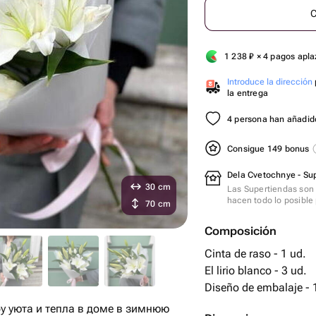
C
1 238
₽
× 4 pagos apl
Introduce la dirección
la entrega
4 persona han añadido
Consigue 149 bonus
Dela Cvetochnye - Su
30 cm
Las Supertiendas son 
hacen todo lo posible 
70 cm
Composición
Cinta de raso - 1 ud.
El lirio blanco - 3 ud.
Diseño de embalaje - 
 уюта и тепла в доме в зимнюю