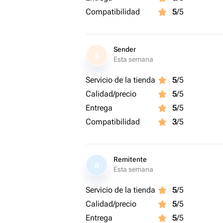
-косой срез
Compatibilidad
5
/5
-удалить пыльник с тычинок
-воды больше половины
💐Гвоздика
Sender
S
-удалить листья со стебля ниже уро
Esta semana
-косой срез
Servicio de la tienda
5
/5
-воды больше половины
Calidad/precio
5
/5
💐Ромашки
-косой срез
Entrega
5
/5
-воды больше половины
Compatibilidad
3
/5
💐Роза/кустовая роза
-косой срез
-удалить листья, которые могут быть
Remitente
-воды больше половины или целая в
R
Esta semana
💐Гербера
-прямой срез
Servicio de la tienda
5
/5
-мало воды
Calidad/precio
5
/5
💐Эустома
Entrega
5
/5