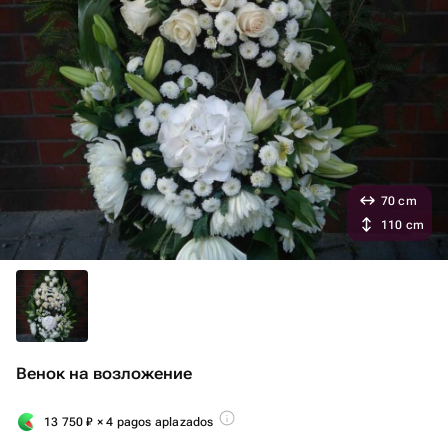
70 cm
110 cm
Венок на возложение
13 750
₽
× 4 pagos aplazados