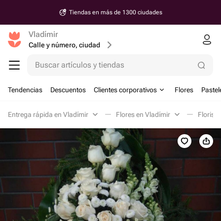
Tiendas en más de 1300 ciudades
Vladímir
Calle y número, ciudad
Buscar artículos y tiendas
Tendencias
Descuentos
Clientes corporativos
Flores
Pastel
Entrega rápida en Vladímir
Flores en Vladímir
Floriste