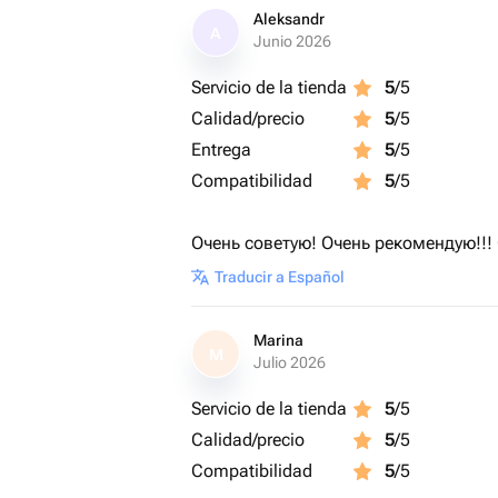
3️⃣ После оформления заявки я отп
Aleksandr
A
Junio 2026
заполнения обязательной информац
трека (имя, повод, стиль, пожелания и
Servicio de la tienda
5
/5
4️⃣ Готовый трек отправляется ссыл
Calidad/precio
5
/5
будет только ваш персональный фай
Entrega
5
/5
5️⃣ Песня предназначена для личног
подарки, личные устройства).
Compatibilidad
5
/5
Размещение на музыкальных площад
монетизация и коммерческое исполь
Очень советую! Очень рекомендую!!! О
6️⃣ Треки создаются с использовани
Traducir a Español
подписок, что позволяет обеспечить
быстрые сроки изготовления.
Marina
M
Julio 2026
Важно все заказы обрабатываются 
Servicio de la tienda
5
/5
Calidad/precio
5
/5
Compatibilidad
5
/5