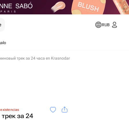
e
RUB
galo
иновый трек за 24 часа en Krasnodar
 existencias
трек за 24