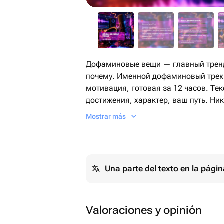
Дофаминовые вещи — главный тренд
почему. Именной дофаминовый трек
мотивация, готовая за 12 часов. Тек
достижения, характер, ваш путь. Ни
музыка, созданная дарить радость 
Mostrar más
себя, для подруги, семьи или колле
навсегда.
Как это работает:
Una parte del texto en la pág
1️⃣ Срок изготовления — 24 часа с 
необходимой информации.
2️⃣ Песня предоставляется в 1–2 ва
от задачи и формата), чтобы вы мо
Valoraciones y opinión
вариант.