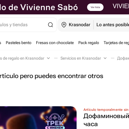
ulos y tiendas
Krasnodar
Lo antes posibl
s
Pasteles bento
Fresas con chocolate
Pack regalo
Tarjetas de re
as de regalo en Krasnodar
Servicios en Krasnodar
Дофам
tículo pero puedes encontrar otros
Artículo temporalmente sin
Дофаминовый 
часа