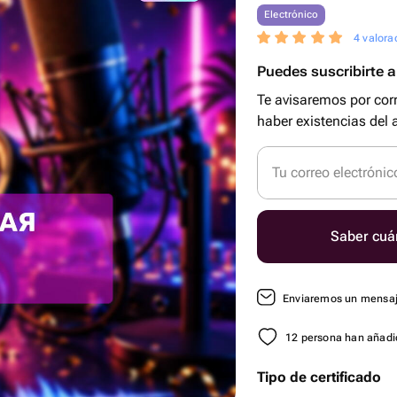
Electrónico
4 valora
Puedes suscribirte al
Te avisaremos por cor
haber existencias del a
Tu correo electrónic
Saber cuá
Enviaremos un mensaje
12 persona han añadid
Tipo de certificado