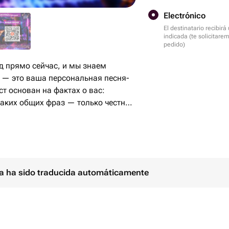
Electrónico
El destinatario recibir
indicada (te solicitare
pedido)
 прямо сейчас, и мы знаем
 — это ваша персональная песня-
ст основан на фактах о вас:
каких общих фраз — только честная
лично вам. Заказать можно для
г — такой подарок запоминается
ina ha sido traducida automáticamente
момента получения всей
риантах исполнения (в зависимости
гли выбрать наиболее подходящий