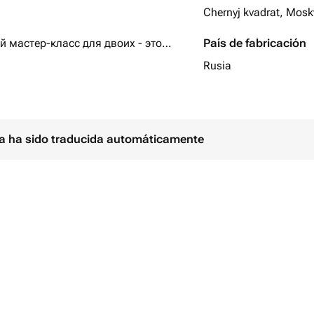
Chernyj kvadrat, Mosk
астер-класс для двоих - это
País de fabricación
аницы творчества!
Rusia
саться вдвоем на одно из
ina ha sido traducida automáticamente
момента покупки.
 материалы, вода, чай/кофе в