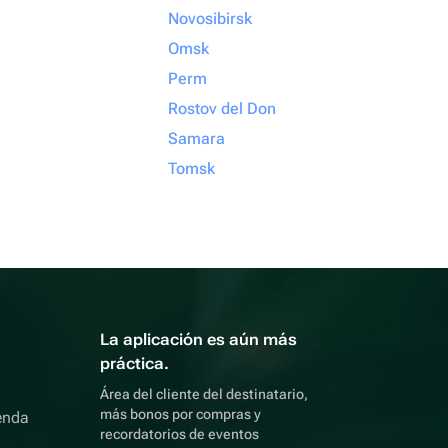
Novosibirsk
Omsk
Perm
Rostov del Don
Samara
Tomsk
La aplicación es aún más
práctica.
Área del cliente del destinatario,
más bonos por compras y
enda
recordatorios de eventos