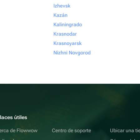
Izhevsk
Kazán
Kaliningrado
Krasnodar
Krasnoyarsk
Nizhni Novgorod
laces útiles
erca de Flowwow
Centro de soporte
Ubicar una ti