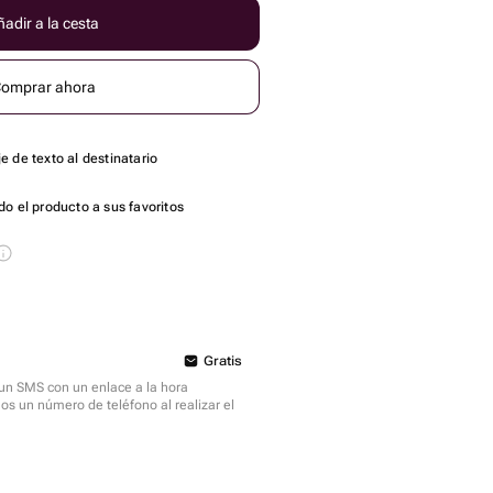
adir a la cesta
omprar ahora
 de texto al destinatario
o el producto a sus favoritos
Gratis
á un SMS con un enlace a la hora
mos un número de teléfono al realizar el