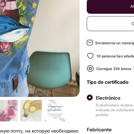
Añ
C
Enviaremos un mensaje
10 persona han añadid
Consigue 234 bonus
Tipo de certificado
Electrónico
El destinatario recibir
indicada (te solicitare
pedido)
Fabricante
нную почту, на которую необходимо