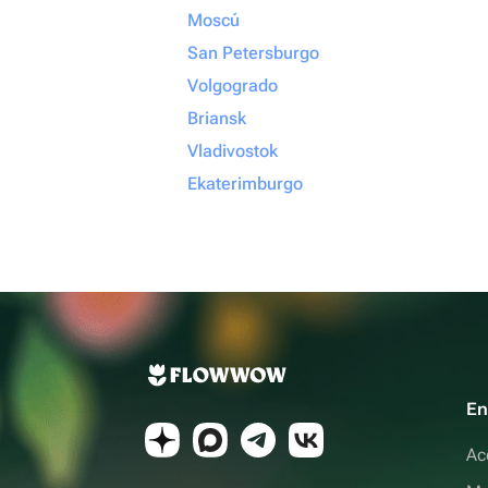
Moscú
San Petersburgo
Volgogrado
Briansk
Vladivostok
Ekaterimburgo
En
Ac