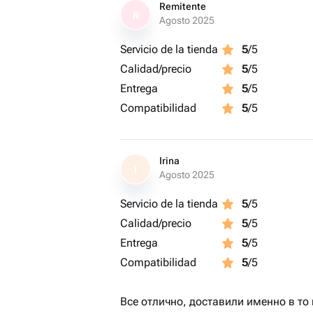
Remitente
R
Agosto 2025
Servicio de la tienda
5
/5
Calidad/precio
5
/5
Entrega
5
/5
Compatibilidad
5
/5
Irina
I
Agosto 2025
Servicio de la tienda
5
/5
Calidad/precio
5
/5
Entrega
5
/5
Compatibilidad
5
/5
Все отлично, доставили именно в то