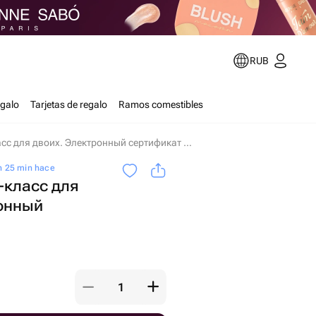
RUB
egalo
Tarjetas de regalo
Ramos comestibles
Любой мастер-класс для двоих. Электронный сертификат en Moscú
h 25 min hace
-класс для
ронный