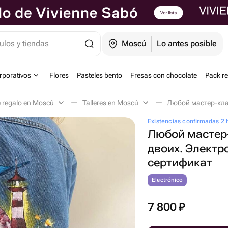
ulos y tiendas
Moscú
Lo antes posible
orporativos
Flores
Pasteles bento
Fresas con chocolate
Pack r
e regalo en Moscú
Talleres en Moscú
Existencias confirmadas 2 
Любой мастер
двоих. Элект
сертификат
Electrónico
7 800
₽