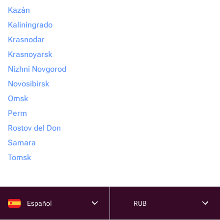
Kazán
Kaliningrado
Krasnodar
Krasnoyarsk
Nizhni Novgorod
Novosibirsk
Omsk
Perm
Rostov del Don
Samara
Tomsk
Español
RUB