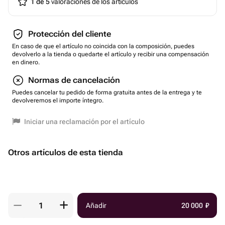
1 de 5
valoraciones de los artículos
📲 Активация — по промокоду на сертификате. Всё
просто!
Protección del cliente
En caso de que el artículo no coincida con la composición, puedes
devolverlo a la tienda o quedarte el artículo y recibir una compensación
en dinero.
Normas de cancelación
Puedes cancelar tu pedido de forma gratuita antes de la entrega y te
devolveremos el importe íntegro.
Iniciar una reclamación por el artículo
Otros artículos de esta tienda
Añadir
20 000
₽