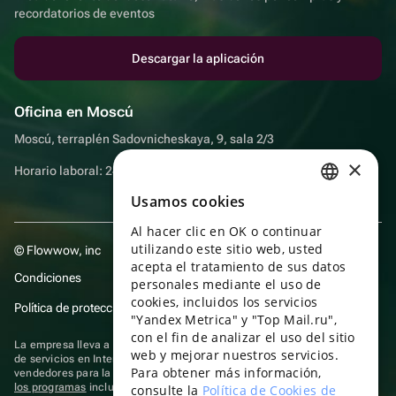
recordatorios de eventos
Descargar la aplicación
Oficina en Moscú
Moscú, terraplén Sadovnicheskaya, 9, sala 2/3
×
Horario laboral: 24 horas
Usamos cookies
RUSSIAN
Al hacer clic en OK o continuar
ENGLISH
utilizando este sitio web, usted
© Flowwow, inc
UKRAINIAN
acepta el tratamiento de sus datos
Condiciones
personales mediante el uso de
PORTUGUESE
cookies, incluidos los servicios
Política de protección y privacidad de datos
"Yandex Metrica" y "Top Mail.ru",
SPANISH
con el fin de analizar el uso del sitio
La empresa lleva a cabo su actividad en el ámbito de las TI: prestación
web y mejorar nuestros servicios.
HUNGARIAN
de servicios en Internet para la publicación de ofertas (anuncios) de
Para obtener más información,
vendedores para la venta de artículos. Acceder a la
información sobre
ITALIAN
los programas
incluidos en el registro de programas rusos para
consulte la
Política de Cookies de