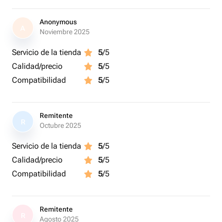
и мох входят в стоимость МК.
Anonymous
A
Noviembre 2025
Мастер-класс проводится для лиц старше 18 лет, не
рекомендуется беременным и кормящим женщинам.
Servicio de la tienda
5
/5
Calidad/precio
5
/5
Занятия проходят в группе до 8 человек и
Compatibilidad
5
/5
продолжительностью до 3х часов.
Remitente
R
Octubre 2025
Servicio de la tienda
5
/5
Calidad/precio
5
/5
Compatibilidad
5
/5
Remitente
R
Agosto 2025