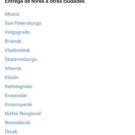
Entrega de flores a otras ciudades
Moscú
San Petersburgo
Volgogrado
Briansk
Vladivostok
Ekaterimburgo
Izhevsk
Kazán
Kaliningrado
Krasnodar
Krasnoyarsk
Nizhni Novgorod
Novosibirsk
Omsk