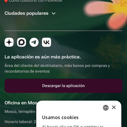
Cómo colaborar con Flowwow
Ciudades populares
La aplicación es aún más práctica.
Área del cliente del destinatario, más bonos por compras y
recordatorios de eventos
Descargar la aplicación
Oficina en Moscú
×
Moscú, terraplén Sadovnicheskaya, 9, sala 2/3
Usamos cookies
RUSSIAN
Horario laboral: 24 horas
Al hacer clic en OK o continuar