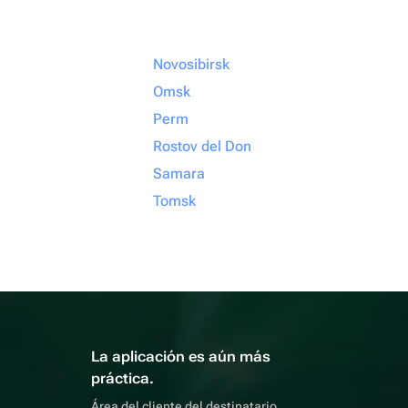
Novosibirsk
Omsk
Perm
Rostov del Don
Samara
Tomsk
La aplicación es aún más
práctica.
Área del cliente del destinatario,