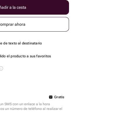
adir a la cesta
omprar ahora
 de texto al destinatario
do el producto a sus favoritos
Gratis
á un SMS con un enlace a la hora
mos un número de teléfono al realizar el