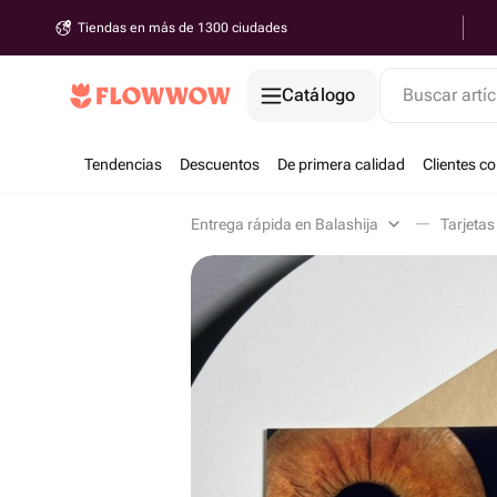
Tiendas en más de 1300 ciudades
Catálogo
Buscar artíc
Tendencias
Descuentos
De primera calidad
Clientes c
Entrega rápida en Balashija
Tarjetas