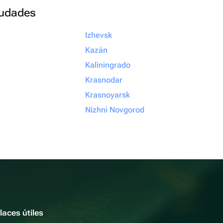
ciudades
Izhevsk
Kazán
Kaliningrado
Krasnodar
Krasnoyarsk
Nizhni Novgorod
laces útiles