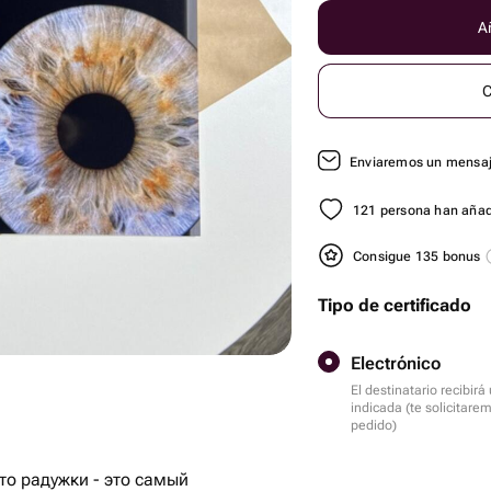
Añ
C
Enviaremos un mensaje
121 persona han añadi
Consigue 135 bonus
Tipo de certificado
Electrónico
El destinatario recibir
indicada (te solicitare
pedido)
то радужки - это самый