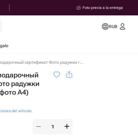
Foto previa a la entrega
RUB
egalo
Электронный подарочный сертификат Фото радужки глаза (парное фото А4) en Balashija
подарочный
ото радужки
 фото А4)
ciones del artículo