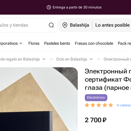
Entrega a partir de 30 minutos
ulos y tiendas
Balashija
Lo antes posible
orporativos
Flores
Pasteles bento
Fresas con chocolate
Pack r
 de regalo en Balashija
Ocio en Balashija
Электронный 
сертификат Ф
глаза (парное
Electrónico
4 valora
2 700
₽