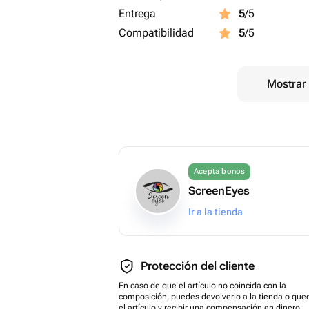
Entrega
5
/5
Compatibilidad
5
/5
Mostrar 
Acepta bonos
ScreenEyes
Ir a la tienda
Protección del cliente
En caso de que el artículo no coincida con la
composición, puedes devolverlo a la tienda o que
el artículo y recibir una compensación en dinero.