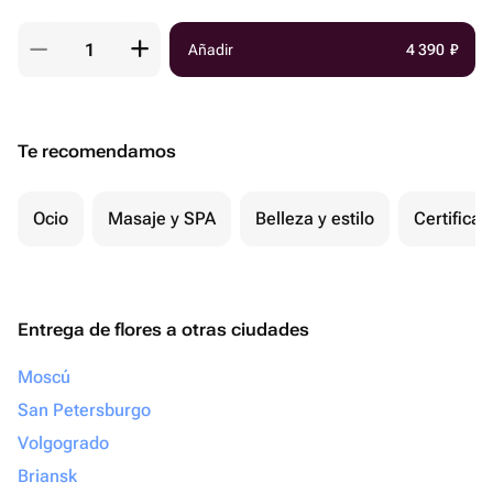
Añadir
4 390
₽
Te recomendamos
Ocio
Masaje y SPA
Belleza y estilo
Certifica
Entrega de flores a otras ciudades
Moscú
San Petersburgo
Volgogrado
Briansk