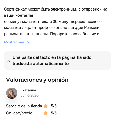
Сертификат может быть электронным, с отправкой на
ваши контакты
60 минут массажа тела и 30 минут первоклассного
массажа лица от профессионалов студии Рельсы-
рельсы, шпалы-шпалы. Подарите расслабление и
удовольствие!
Mostrar más
Una parte del texto en la página ha sido
traducida automáticamente
Valoraciones y opinión
Ekaterina
Junio 2026
Servicio de la tienda
5
/5
Calidad/precio
5
/5