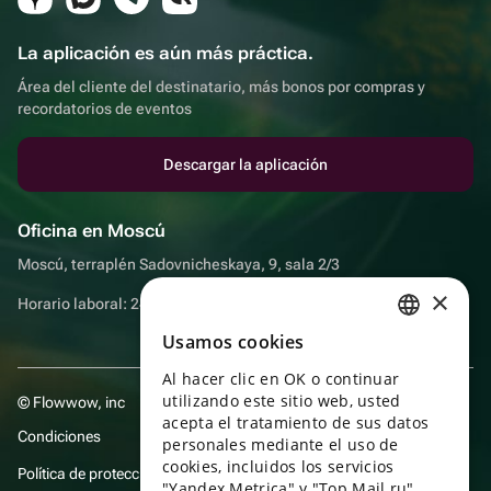
La aplicación es aún más práctica.
Área del cliente del destinatario, más bonos por compras y
recordatorios de eventos
Descargar la aplicación
Oficina en Moscú
Moscú, terraplén Sadovnicheskaya, 9, sala 2/3
×
Horario laboral: 24 horas
Usamos cookies
RUSSIAN
Al hacer clic en OK o continuar
ENGLISH
utilizando este sitio web, usted
© Flowwow, inc
UKRAINIAN
acepta el tratamiento de sus datos
Condiciones
personales mediante el uso de
PORTUGUESE
cookies, incluidos los servicios
Política de protección y privacidad de datos
"Yandex Metrica" y "Top Mail.ru",