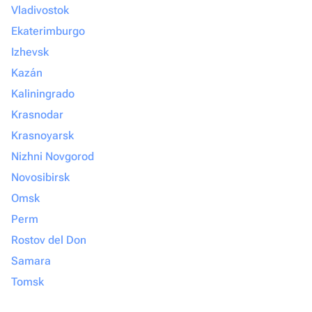
Vladivostok
Ekaterimburgo
Izhevsk
Kazán
Kaliningrado
Krasnodar
Krasnoyarsk
Nizhni Novgorod
Novosibirsk
Omsk
Perm
Rostov del Don
Samara
Tomsk