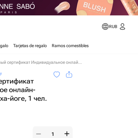
RUB
egalo
Tarjetas de regalo
Ramos comestibles
Подарочный сертификат Индивидуальное онлайн-занятие по хатха-йоге, 1 чел. (1 час) en Moscú
oy
ертификат
ое онлайн-
ха-йоге, 1 чел.