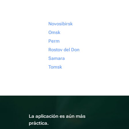
Novosibirsk
Omsk
Perm
Rostov del Don
Samara
Tomsk
La aplicación es aún más
práctica.