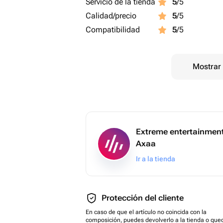
Servicio de la tienda
5
/5
Calidad/precio
5
/5
Compatibilidad
5
/5
Mostrar 
Extreme entertainmen
Axaa
Ir a la tienda
Protección del cliente
En caso de que el artículo no coincida con la
composición, puedes devolverlo a la tienda o que