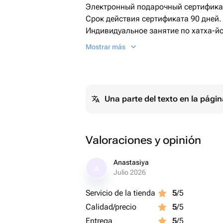
Электронный подарочный сертификат
Срок действия сертификата 90 дней.
Индивидуальное занятие по хатха-й
преподавателя.
Mostrar más
Длительность – 1 час. Проходит онла
Хатха-йога - это практическая дисц
гармонизацию тела и ума через выпо
дыхательных техник (пранаям) и осо
Una parte del texto en la pág
укрепляет мышцы, стабилизирует ды
балансу.
Уже после одного занятия хатха-йог
- Снимете напряжение и почувствует
Valoraciones y opinión
- Улучшите концентрацию благодар
- Ощутите легкость в теле после мяг
Anastasiya
A
Julio 2026
- Испытаете умиротворение и подним
Хатха-йога помогает накапливать р
Servicio de la tienda
5
/5
улучшая физическое и ментальное с
Calidad/precio
5
/5
Место проведения развлечения:
Entrega
5
/5
Онлайн-занятия йогой (Центр Москв