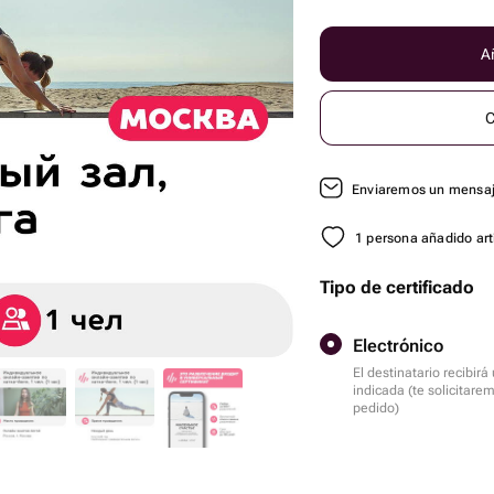
Añ
C
Enviaremos un mensaje
1 persona añadido artí
Tipo de certificado
Electrónico
El destinatario recibir
indicada (te solicitare
pedido)