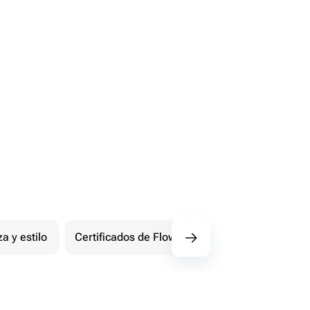
za y estilo
Certificados de Flowwow
Extremo