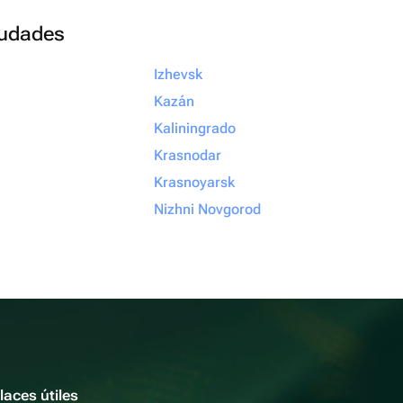
ciudades
Izhevsk
Kazán
Kaliningrado
Krasnodar
Krasnoyarsk
Nizhni Novgorod
laces útiles