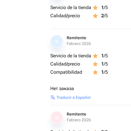
- Тренировки проводит дипломирова
Servicio de la tienda
1
/5
(окончила Институт восточных метод
Круглый год.
Calidad/precio
2
/5
Необходима предварительная запис
Вы приобретаете подарочный сертифи
Это и еще сотни развлечений на выб
Remitente
R
Универсальному сертификату Агент
Febrero 2026
Тип сертификата: подарки-впечатле
Servicio de la tienda
1
/5
Вид подарка-впечатления: экстрим
Calidad/precio
1
/5
Тематика: фитнес и спорт
Вес: 0.1 кг..
Compatibilidad
1
/5
Нет заказа
Traducir a Español
Remitente
R
Febrero 2026