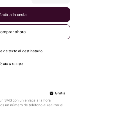
adir a la cesta
omprar ahora
 de texto al destinatario
culo a tu lista
Gratis
á un SMS con un enlace a la hora
mos un número de teléfono al realizar el