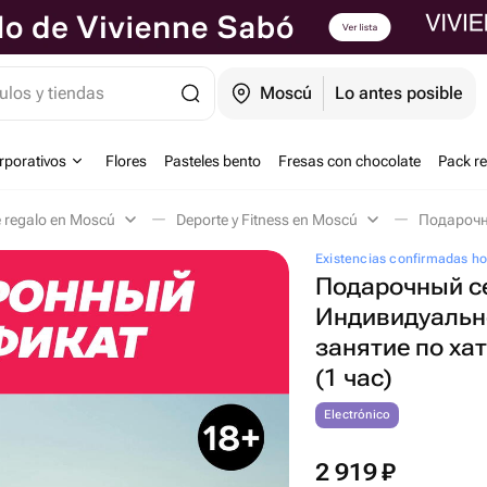
ulos y tiendas
Moscú
Lo antes posible
orporativos
Flores
Pasteles bento
Fresas con chocolate
Pack r
e regalo en Moscú
Deporte y Fitness en Moscú
Existencias confirmadas h
Подарочный с
Индивидуальн
занятие по хат
(1 час)
Electrónico
2 919
₽