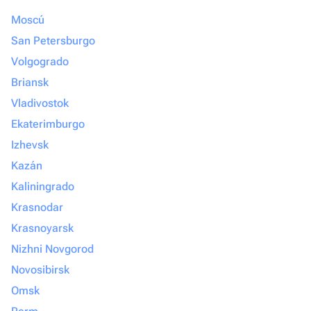
Moscú
San Petersburgo
Volgogrado
Briansk
Vladivostok
Ekaterimburgo
Izhevsk
Kazán
Kaliningrado
Krasnodar
Krasnoyarsk
Nizhni Novgorod
Novosibirsk
Omsk