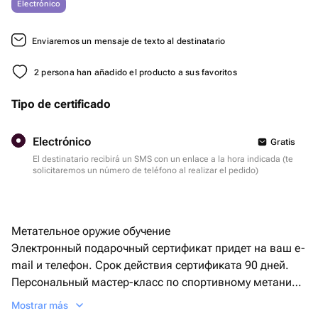
Electrónico
Enviaremos un mensaje de texto al destinatario
2 persona han añadido el producto a sus favoritos
Tipo de certificado
Electrónico
Gratis
El destinatario recibirá un SMS con un enlace a la hora indicada (te
solicitaremos un número de teléfono al realizar el pedido)
Метательное оружие обучение
Электронный подарочный сертификат придет на ваш e-
mail и телефон. Срок действия сертификата 90 дней.
Персональный мастер-класс по спортивному метанию
ножей, топоров, лопат и других
Mostrar más
предметов, отработка техники метания.