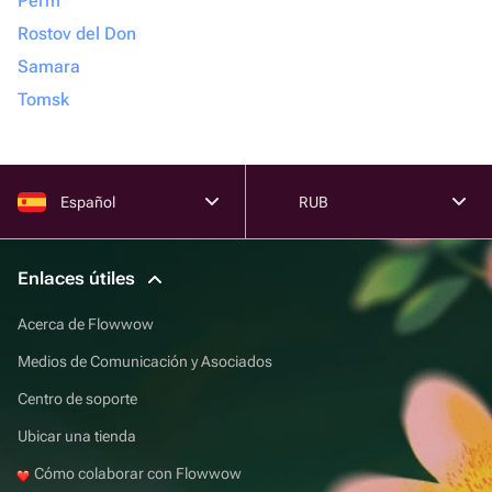
Perm
Rostov del Don
Samara
Tomsk
Español
RUB
Enlaces útiles
Acerca de Flowwow
Medios de Comunicación y Asociados
Centro de soporte
Ubicar una tienda
Cómo colaborar con Flowwow