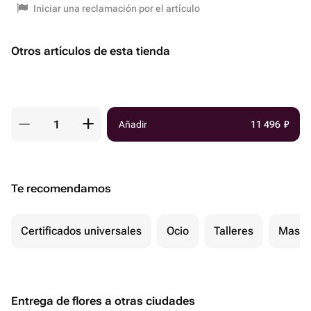
Iniciar una reclamación por el artículo
Otros artículos de esta tienda
Añadir
11 496
₽
Te recomendamos
Certificados universales
Ocio
Talleres
Masaj
Entrega de flores a otras ciudades