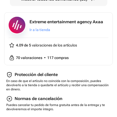
класс по метанию ножей, топоров, лопат для 2 чел. (2
часа)
- Занятия проводят мастера спорта, победители и
Extreme entertainment agency Axaa
призеры Чемпионатов мира по метанию ножей и
Ir a la tienda
топоров. Они следят за безопасностью участников.
- Ножи соответствуют требованиям законодательства
Российской Федерации.
4.09 de 5
valoraciones de los artículos
- Чтобы избежать травм, перед каждой тренировкой
обязательно проводится разминка, включающая
70
valoraciones
•
117
compras
элементы общей и специальной физической
подготовки.
- Помещен...
Protección del cliente
Тип сертификата: подарки-впечатления
En caso de que el artículo no coincida con la composición, puedes
devolverlo a la tienda o quedarte el artículo y recibir una compensación
Вид подарка-впечатления: экстрим
en dinero.
Тематика: прочие активности и развлечения
Normas de cancelación
Тематика: экстрим
Puedes cancelar tu pedido de forma gratuita antes de la entrega y te
Вес: 0.1 кг..
devolveremos el importe íntegro.