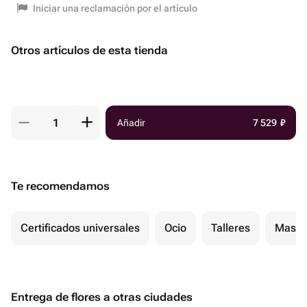
Iniciar una reclamación por el artículo
Otros artículos de esta tienda
Añadir
7 529
₽
Te recomendamos
Certificados universales
Ocio
Talleres
Masaj
Entrega de flores a otras ciudades