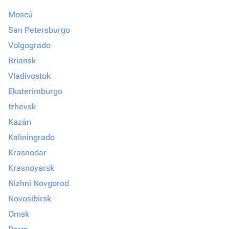
Moscú
San Petersburgo
Volgogrado
Briansk
Vladivostok
Ekaterimburgo
Izhevsk
Kazán
Kaliningrado
Krasnodar
Krasnoyarsk
Nizhni Novgorod
Novosibirsk
Omsk