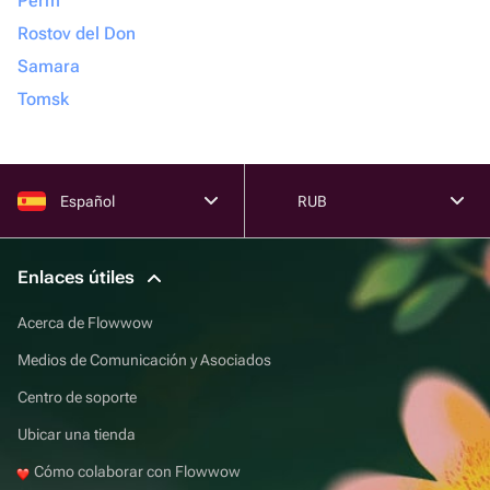
Perm
Rostov del Don
Samara
Tomsk
Español
RUB
Enlaces útiles
Acerca de Flowwow
Medios de Comunicación y Asociados
Centro de soporte
Ubicar una tienda
Cómo colaborar con Flowwow