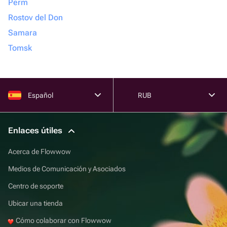
Perm
Rostov del Don
Samara
Tomsk
Español
RUB
Enlaces útiles
Acerca de Flowwow
Medios de Comunicación y Asociados
Centro de soporte
Ubicar una tienda
Cómo colaborar con Flowwow