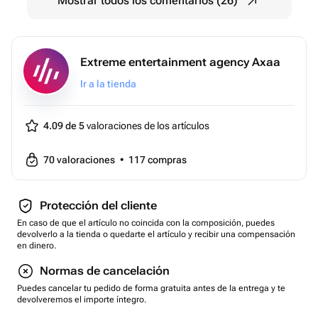
Mostrar todos los comentarios (26)
Это и еще сотни развлечений на выбор вы можете
пройти по одному Универсальному сертификату
Агентство Экстрима АХАА
Тип сертификата: подарки-впечатления
Extreme entertainment agency Axaa
Вид подарка-впечатления: экстрим
Ir a la tienda
Тематика: авто
Вес: 0.1 кг..
4.09 de 5
valoraciones de los artículos
70
valoraciones
•
117
compras
Protección del cliente
En caso de que el artículo no coincida con la composición, puedes
devolverlo a la tienda o quedarte el artículo y recibir una compensación
en dinero.
Normas de cancelación
Puedes cancelar tu pedido de forma gratuita antes de la entrega y te
devolveremos el importe íntegro.