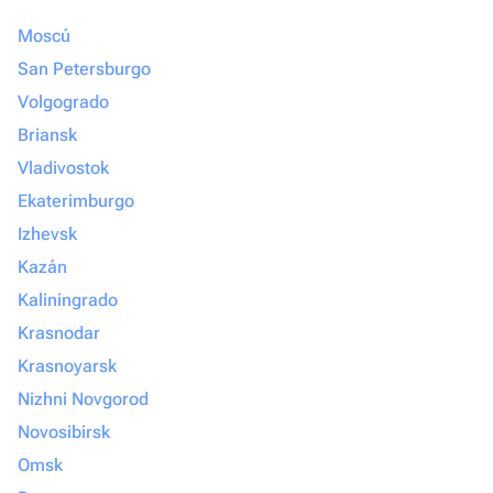
Moscú
San Petersburgo
Volgogrado
Briansk
Vladivostok
Ekaterimburgo
Izhevsk
Kazán
Kaliningrado
Krasnodar
Krasnoyarsk
Nizhni Novgorod
Novosibirsk
Omsk