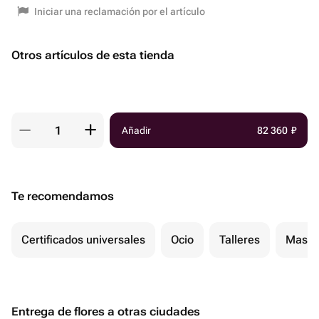
Iniciar una reclamación por el artículo
Otros artículos de esta tienda
Añadir
82 360
₽
Te recomendamos
Certificados universales
Ocio
Talleres
Masaj
Entrega de flores a otras ciudades