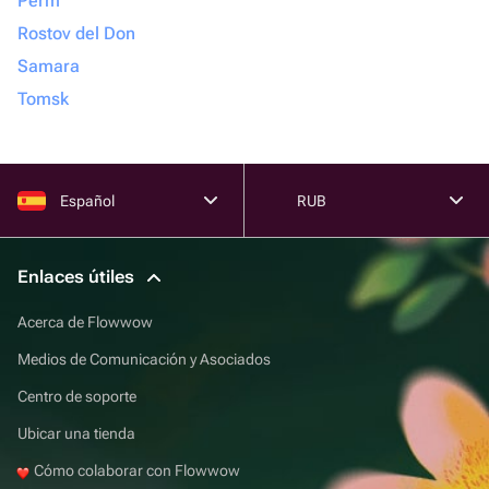
Perm
Rostov del Don
Samara
Tomsk
Español
RUB
Enlaces útiles
Acerca de Flowwow
Medios de Comunicación y Asociados
Centro de soporte
Ubicar una tienda
Cómo colaborar con Flowwow