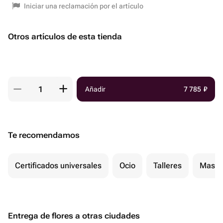
Iniciar una reclamación por el artículo
Otros artículos de esta tienda
Añadir
7 785
₽
Te recomendamos
Certificados universales
Ocio
Talleres
Masaj
Entrega de flores a otras ciudades