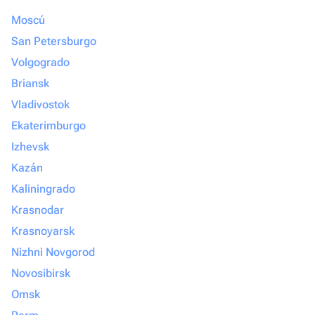
Moscú
San Petersburgo
Volgogrado
Briansk
Vladivostok
Ekaterimburgo
Izhevsk
Kazán
Kaliningrado
Krasnodar
Krasnoyarsk
Nizhni Novgorod
Novosibirsk
Omsk