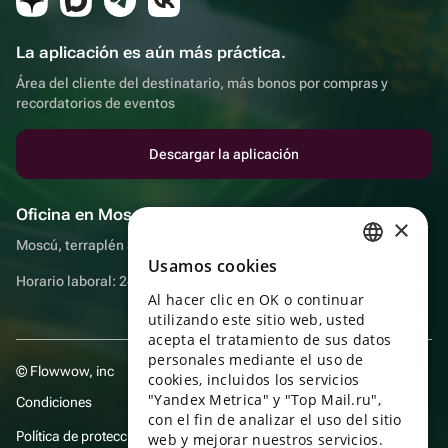
La aplicación es aún más práctica.
Área del cliente del destinatario, más bonos por compras y
recordatorios de eventos
Descargar la aplicación
Oficina en Moscú
×
Moscú, terraplén Sadovnicheskaya, 9, sala 2/3
Usamos cookies
RUSSIAN
Horario laboral: 24 horas
Al hacer clic en OK o continuar
ENGLISH
utilizando este sitio web, usted
UKRAINIAN
acepta el tratamiento de sus datos
personales mediante el uso de
© Flowwow, inc
PORTUGUESE
cookies, incluidos los servicios
"Yandex Metrica" y "Top Mail.ru",
Condiciones
SPANISH
con el fin de analizar el uso del sitio
Política de protección y privacidad de datos
web y mejorar nuestros servicios.
HUNGARIAN