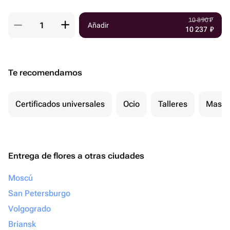
10 890
₽
Añadir
10 237
₽
Te recomendamos
Certificados universales
Ocio
Talleres
Masaj
Entrega de flores a otras ciudades
Moscú
San Petersburgo
Volgogrado
Briansk