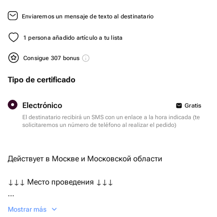
Enviaremos un mensaje de texto al destinatario
1 persona añadido artículo a tu lista
Consigue 307 bonus
Tipo de certificado
Electrónico
Gratis
El destinatario recibirá un SMS con un enlace a la hora indicada (te
solicitaremos un número de teléfono al realizar el pedido)
Действует в Москве и Московской области
↓↓↓ Место проведения ↓↓↓
✓ Срок действия: 1 год с момента покупки
Mostrar más
✓ Бренд: БоксДари | Россия | подарки и впечатления