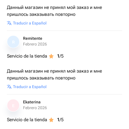
души. Опытные мастера используют давление и
Данный магазин не принял мой заказ и мне
растяжки для расслабления и оздоровления.
пришлось заказывать повторно
Traducir a Español
*Работа впечатлений постоянно обновляется и
дополняется. Актуальность работы доступено при
Remitente
R
активации сертификата на нашем сайте boxdari
Febrero 2026
Servicio de la tienda
1
/5
(✿◠‿◠) Дарите подарки – дарите эмоции! (◠‿◠✿)
Данный магазин не принял мой заказ и мне
пришлось заказывать повторно
Traducir a Español
Ekaterina
E
Febrero 2026
Servicio de la tienda
1
/5