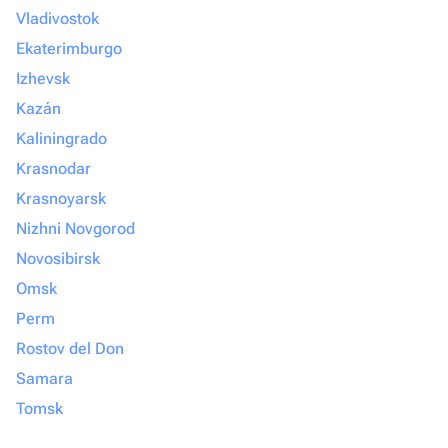
Vladivostok
Ekaterimburgo
Izhevsk
Kazán
Kaliningrado
Krasnodar
Krasnoyarsk
Nizhni Novgorod
Novosibirsk
Omsk
Perm
Rostov del Don
Samara
Tomsk