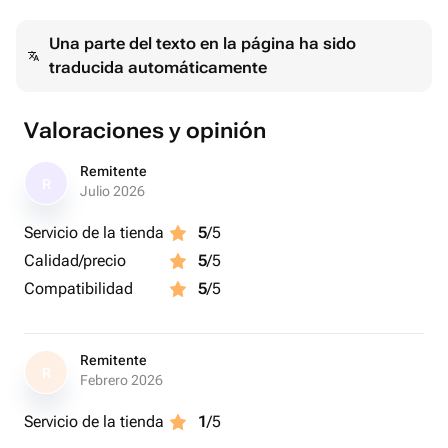
✓ Активация на сайте БоксДари
Una parte del texto en la página ha sido
✓ Обладатель подарка может обменять услугу на
traducida automáticamente
любое другое впечатление в пределах стоимости
сертификата.
Valoraciones y opinión
Доставка на (e-mail) 📩:
► Место: любая точка Мира
Remitente
R
► Время доставки: от 30 минут
Julio 2026
► ЭЛЕКТРОННО: на e-mail покупателя (получателя)
Servicio de la tienda
5
/5
► Цена доставки: бесплатно (0 руб.)
Calidad/precio
5
/5
► Формат доставки: файл .pdf
► Вид поставки: электронный подарочный сертификат
Compatibilidad
5
/5
► Комментарий: укажите Имя и e-mail получателя
► Отправка: в рабочее время сотрудники вышлют
сертификат на e-mail
Remitente
R
Febrero 2026
(ツ)_/¯ что это такое?:
Servicio de la tienda
1
/5
Древнее искусство, восстанавливающее баланс тела и