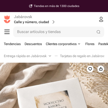
Tiendas en más de 1300 ciudades
Jabárovsk
Calle y número, ciudad
Buscar artículos y tiendas
Tendencias
Descuentos
Clientes corporativos
Flores
Pastel
Entrega rápida en Jabárovsk
Tarjetas de regalo en Jabárovsk