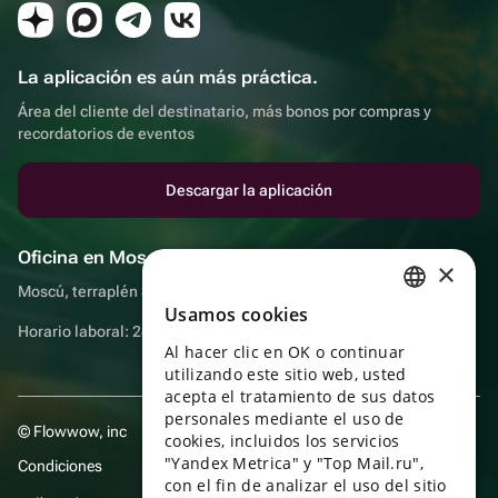
La aplicación es aún más práctica.
Área del cliente del destinatario, más bonos por compras y
recordatorios de eventos
Descargar la aplicación
Oficina en Moscú
×
Moscú, terraplén Sadovnicheskaya, 9, sala 2/3
Usamos cookies
RUSSIAN
Horario laboral: 24 horas
Al hacer clic en OK o continuar
ENGLISH
utilizando este sitio web, usted
UKRAINIAN
acepta el tratamiento de sus datos
personales mediante el uso de
© Flowwow, inc
PORTUGUESE
cookies, incluidos los servicios
"Yandex Metrica" y "Top Mail.ru",
Condiciones
SPANISH
con el fin de analizar el uso del sitio