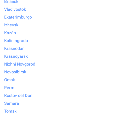
Briansk
Vladivostok
Ekaterimburgo
Izhevsk
Kazán
Kaliningrado
Krasnodar
Krasnoyarsk
Nizhni Novgorod
Novosibirsk
Omsk
Perm
Rostov del Don
Samara
Tomsk