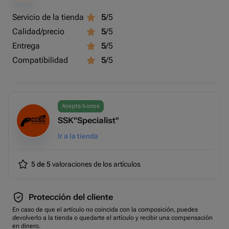
и вместительным магазином.
Servicio de la tienda
5
/5
🍊ПЛК (Пистолет Лебедева компактный) – последняя
Calidad/precio
5
/5
разработка российских оружейников, сочетающая
высокую точность, малый вес и эргономику.
Entrega
5
/5
Compatibilidad
5
/5
Что вас ждет?
50 минут стрельбы под руководством опытного
инструктора.
🍊 30 выстрелов – прочувствуйте разницу в калибрах:
Acepta bonos
10 патронов 9×18 мм и 20 патронов 9×19 мм.
SSK"Specialist"
🍊 Погружение в историю оружия – узнайте интересные
Ir a la tienda
факты, особенности конструкции и боевые
характеристики каждого пистолета.
5 de 5
valoraciones de los artículos
🍊 Практический тест – сравните удобство, точность и
отдачу разных моделей.
Protección del cliente
Записывайтесь прямо сейчас и попробуйте
En caso de que el artículo no coincida con la composición, puedes
легендарные российские пистолеты в действии!
devolverlo a la tienda o quedarte el artículo y recibir una compensación
en dinero.