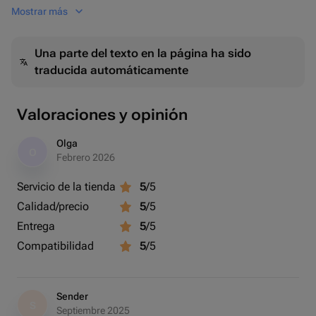
Срок действия 6 месяцев .
Mostrar más
Адрес проведения : Мытищи ул . Силикатная стр. 12б
Для оказания услуги необходим оригинал паспорта РФ
Una parte del texto en la página ha sido
.
traducida automáticamente
Курс стрельбы «Русское трио» – откройте для себя
легендарное оружие России!
Valoraciones y opinión
Хотите пострелять из самых известных российских
Olga
O
пистолетов? Этот курс даст вам уникальную
Febrero 2026
возможность проверить их в деле под руководством
Servicio de la tienda
5
/5
профессиональных инструкторов!
Calidad/precio
5
/5
Какие пистолеты вы попробуете?
Entrega
5
/5
🍊 Байкал-442 (Пистолет Макарова) – культовая
Compatibilidad
5
/5
классика, проверенная десятилетиями. Надежный,
простой и удобный.
🍊 МР-446С «Викинг» (Пистолет Ярыгина) –
Sender
S
современный армейский пистолет с мощным калибром
Septiembre 2025