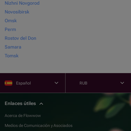
Nizhni Novgorod
Novosibirsk
Omsk
Perm
Rostov del Don
Samara
Tomsk
Español
RUB
Enlaces útiles
Acerca de Flowwow
Medios de Comunicación y Asociados