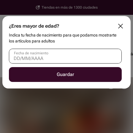
Tiendas en más de 1300 ciudades
Mytishchi
¿Eres mayor de edad?
Calle y número, ciudad
Indica tu fecha de nacimiento para que podamos mostrarte
Buscar artículos y tiendas
los artículos para adultos
Fecha de nacimiento
Tendencias
Descuentos
Clientes corporativos
Flores
Pastel
Entrega rápida en Mytishchi
Tarjetas de regalo en Mytishchi
Guardar