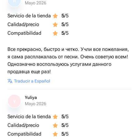
R
Mayo 2026
Servicio de la tienda
5
/5
Calidad/precio
5
/5
Compatibilidad
5
/5
Все прекрасно, быстро и четко. Учли все пожелания,
я сама расплакалась от песни. Очень советую всем!
Однозначно воспользуюсь услугами данного
продавца еще раз!
Traducir a Español
Yuliya
Y
Mayo 2026
Servicio de la tienda
5
/5
Calidad/precio
5
/5
Compatibilidad
5
/5