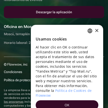
Descargar la aplicación
Oficina en Moscú
×
Moscú, terraplén Sadovnicheskaya, 9, sala 2/3
Usamos cookies
RUSSIAN
Horario laboral: 24 horas
Al hacer clic en OK o continuar
ENGLISH
utilizando este sitio web, usted
UKRAINIAN
acepta el tratamiento de sus datos
personales mediante el uso de
© Flowwow, inc
PORTUGUESE
cookies, incluidos los servicios
"Yandex Metrica" y "Top Mail.ru",
Condiciones
SPANISH
con el fin de analizar el uso del sitio
Política de protección y privacidad de datos
web y mejorar nuestros servicios.
HUNGARIAN
Para obtener más información,
ITALIAN
consulte la
Política de Cookies de
La empresa lleva a cabo su actividad en el ámbito de las TI: prestación
de servicios en Internet para la publicación de ofertas (anuncios) de
Flowwow
FRENCH
vendedores para la venta de artículos. Acceder a la
información sobre
los programas
incluidos en el registro de programas rusos para
OK
TURKISH
computadoras y bases de datos.