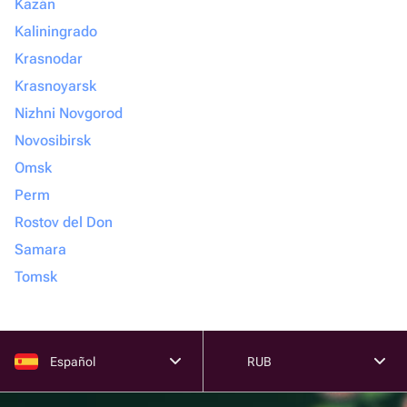
Kazán
Kaliningrado
Krasnodar
Krasnoyarsk
Nizhni Novgorod
Novosibirsk
Omsk
Perm
Rostov del Don
Samara
Tomsk
Español
RUB