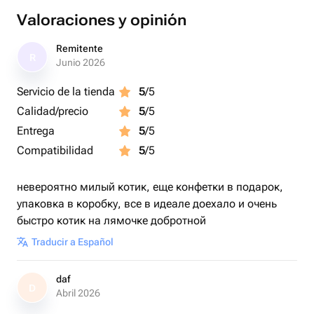
Valoraciones y opinión
Remitente
R
Junio 2026
Servicio de la tienda
5
/5
Calidad/precio
5
/5
Entrega
5
/5
Compatibilidad
5
/5
невероятно милый котик, еще конфетки в подарок,
упаковка в коробку, все в идеале доехало и очень
быстро котик на лямочке добротной
Traducir a Español
daf
D
Abril 2026