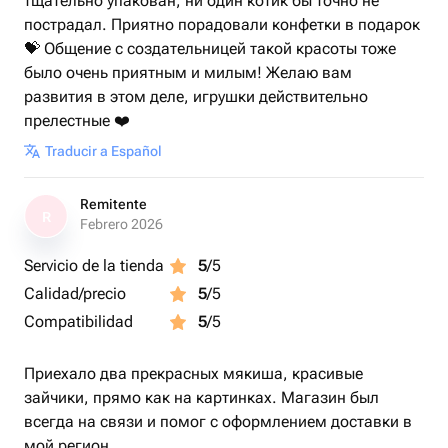
тщательно упакован, ни один котик бы точно не
пострадал. Приятно порадовали конфетки в подарок
💝 Общение с создательницей такой красоты тоже
было очень приятным и милым! Желаю вам
развития в этом деле, игрушки действительно
прелестные ❤️
Traducir a Español
Remitente
R
Febrero 2026
Servicio de la tienda
5
/5
Calidad/precio
5
/5
Compatibilidad
5
/5
Приехало два прекрасных мякиша, красивые
зайчики, прямо как на картинках. Магазин был
всегда на связи и помог с оформлением доставки в
мой регион.