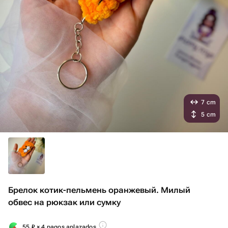
7 cm
5 cm
Брелок котик-пельмень оранжевый. Милый
обвес на рюкзак или сумку
55
₽
× 4 pagos aplazados