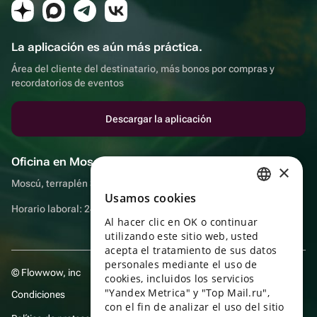
La aplicación es aún más práctica.
Área del cliente del destinatario, más bonos por compras y
recordatorios de eventos
Descargar la aplicación
Oficina en Moscú
×
Moscú, terraplén Sadovnicheskaya, 9, sala 2/3
Usamos cookies
RUSSIAN
Horario laboral: 24 horas
Al hacer clic en OK o continuar
ENGLISH
utilizando este sitio web, usted
UKRAINIAN
acepta el tratamiento de sus datos
personales mediante el uso de
© Flowwow, inc
PORTUGUESE
cookies, incluidos los servicios
"Yandex Metrica" y "Top Mail.ru",
Condiciones
SPANISH
con el fin de analizar el uso del sitio