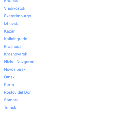
Briansk
Vladivostok
Ekaterimburgo
Izhevsk
Kazán
Kaliningrado
Krasnodar
Krasnoyarsk
Nizhni Novgorod
Novosibirsk
Omsk
Perm
Rostov del Don
Samara
Tomsk