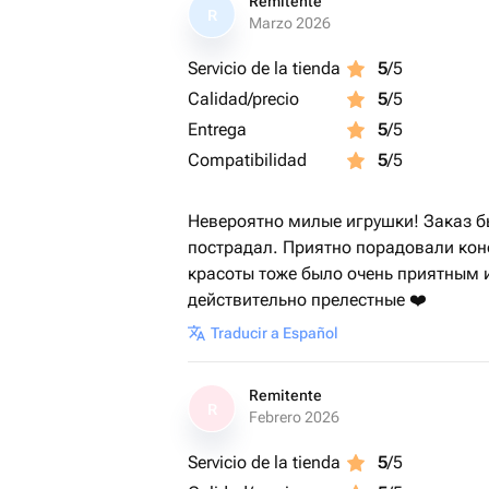
Remitente
R
Marzo 2026
Servicio de la tienda
5
/5
Calidad/precio
5
/5
Entrega
5
/5
Compatibilidad
5
/5
Невероятно милые игрушки! Заказ бы
пострадал. Приятно порадовали кон
красоты тоже было очень приятным 
действительно прелестные ❤️
Traducir a Español
Remitente
R
Febrero 2026
Servicio de la tienda
5
/5