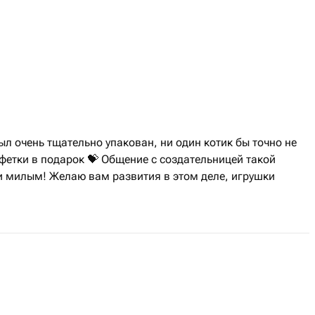
л очень тщательно упакован, ни один котик бы точно не
фетки в подарок 💝 Общение с создательницей такой
и милым! Желаю вам развития в этом деле, игрушки