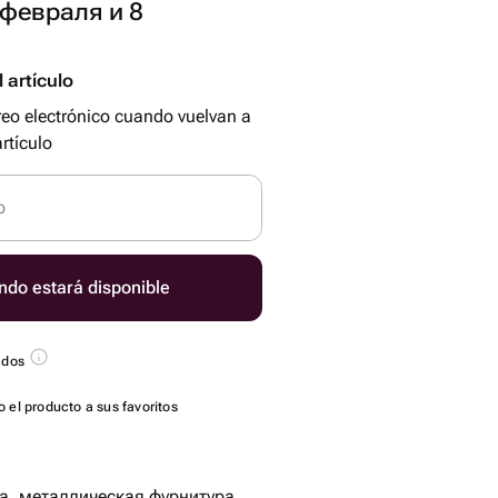
 февраля и 8
 artículo
reo electrónico cuando vuelvan a
rtículo
o
ndo estará disponible
ados
 el producto a sus favoritos
а, металлическая фурнитура