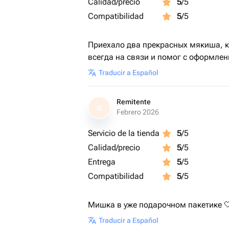
Calidad/precio
5
/5
Compatibilidad
5
/5
Приехало два прекрасных мякиша, к
всегда на связи и помог с оформлен
Traducir a Español
Remitente
R
Febrero 2026
Servicio de la tienda
5
/5
Calidad/precio
5
/5
Entrega
5
/5
Compatibilidad
5
/5
Мишка в уже подарочном пакетике 
Traducir a Español