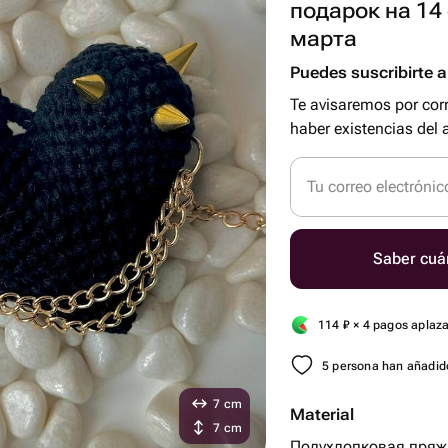
подарок на 14
марта
Puedes suscribirte al
Te avisaremos por cor
haber existencias del a
Tu correo electrónic
Saber cuá
114
₽
× 4 pagos aplaz
5 persona han añadido
7 cm
Material
7 cm
Полухлопковая пряж