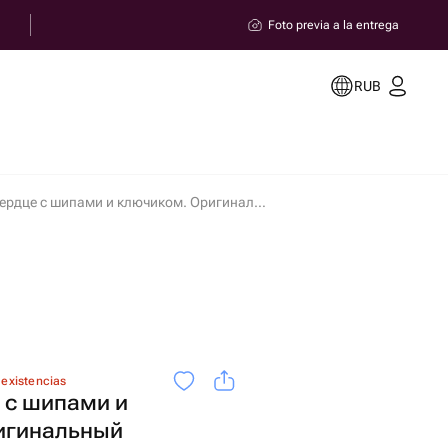
Foto previa a la entrega
RUB
Черное сердце с шипами и ключиком. Оригинальный подарок на 14 февраля и 8 марта en Miass
 existencias
 с шипами и
игинальный