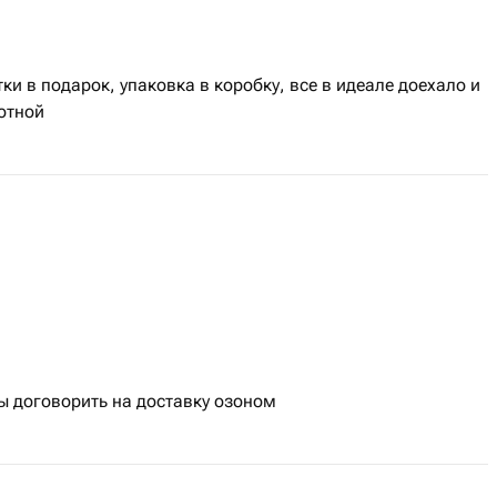
и в подарок, упаковка в коробку, все в идеале доехало и
отной
мы договорить на доставку озоном