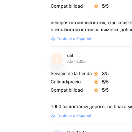
Compatibilidad
5
/5
невероятно милый котик, еще конфетк
очень быстро котик на лямочке добр
Traducir a Español
daf
D
Abril 2026
Servicio de la tienda
3
/5
Calidad/precio
5
/5
Compatibilidad
5
/5
1000 за доставку дорого, но благо 
Traducir a Español