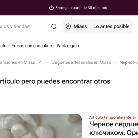
Entrega a partir de 30 minutos
ulos y tiendas
Miass
Lo antes posible
ento
Fresas con chocolate
Pack regalo
 aficiones en Miass
Juguetes artesanales en Miass
tículo pero puedes encontrar otros
Artículo temporalmente sin
Черное сердце
ключиком. Ор