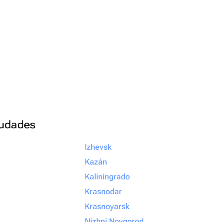
ciudades
Izhevsk
Kazán
Kaliningrado
Krasnodar
Krasnoyarsk
Nizhni Novgorod