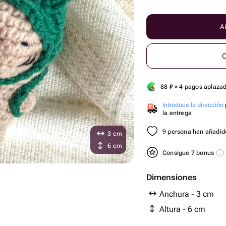
Añ
C
88
₽
× 4 pagos aplaza
Introduce la dirección
la entrega
9 persona han añadido
3 cm
6 cm
Consigue 7 bonus
Dimensiones
Anchura - 3 cm
Altura - 6 cm