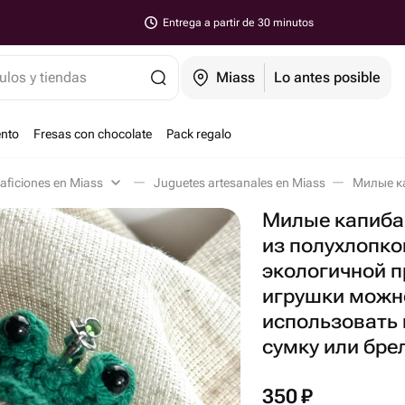
Entrega a partir de 30 minutos
ulos y tiendas
Miass
Lo antes posible
ento
Fresas con chocolate
Pack regalo
 aficiones en Miass
Juguetes artesanales en Miass
Милые капиба
из полухлопко
экологичной 
игрушки можн
использовать 
сумку или бре
350
₽