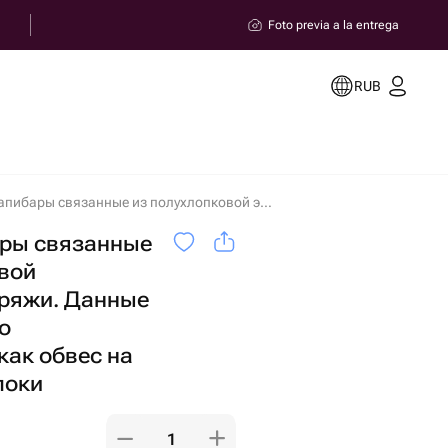
Foto previa a la entrega
RUB
Милые капибары связанные из полухлопковой экологичной пряжи. Данные игрушки можно использовать как обвес на сумку или брелоки en Miass
ры связанные
вой
пряжи. Данные
о
как обвес на
локи