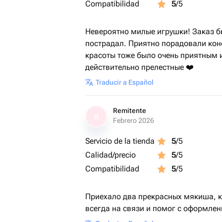
Compatibilidad
5
/5
Невероятно милые игрушки! Заказ бы
пострадал. Приятно порадовали кон
красоты тоже было очень приятным 
действительно прелестные ❤️
Traducir a Español
Remitente
R
Febrero 2026
Servicio de la tienda
5
/5
Calidad/precio
5
/5
Compatibilidad
5
/5
Приехало два прекрасных мякиша, к
всегда на связи и помог с оформлен