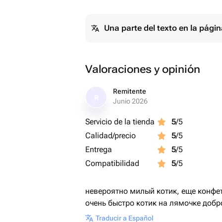
Una parte del texto en la pág
Valoraciones y opinión
Remitente
R
Junio 2026
Servicio de la tienda
5
/5
Calidad/precio
5
/5
Entrega
5
/5
Compatibilidad
5
/5
невероятно милый котик, еще конфетк
очень быстро котик на лямочке добр
Traducir a Español