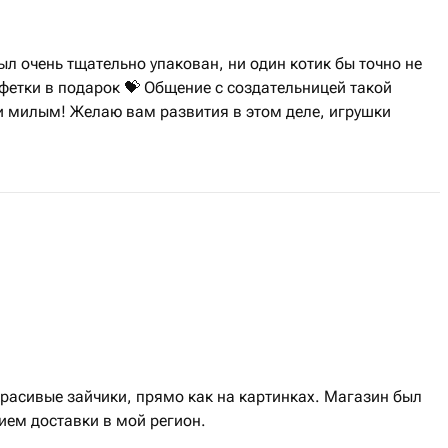
л очень тщательно упакован, ни один котик бы точно не
фетки в подарок 💝 Общение с создательницей такой
и милым! Желаю вам развития в этом деле, игрушки
расивые зайчики, прямо как на картинках. Магазин был
ием доставки в мой регион.