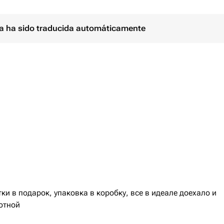
ina ha sido traducida automáticamente
и в подарок, упаковка в коробку, все в идеале доехало и
отной