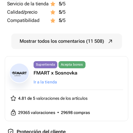
Servicio de la tienda
5
/5
Calidad/precio
5
/5
Compatibilidad
5
/5
Mostrar todos los comentarios (11 508)
Supertienda
Acepta bonos
FMART x Sosnovka
Ir a la tienda
4.81 de 5
valoraciones de los artículos
29365
valoraciones
•
29698
compras
Protección del cliente