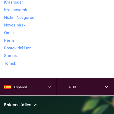
Krasnodar
Krasnoyarsk
Nizhni Novgorod
Novosibirsk
Omsk
Perm
Rostov del Don
Samara
Tomsk
Español
RUB
Enlaces útiles