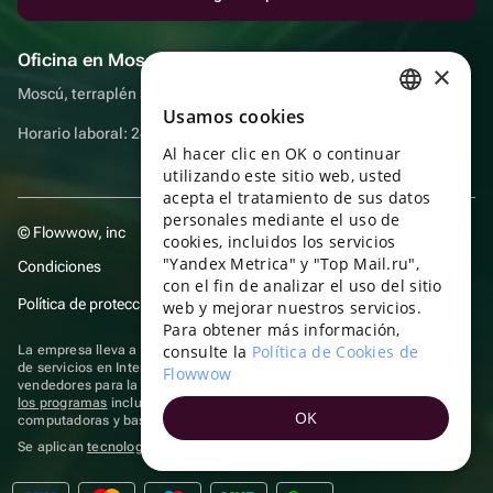
Oficina en Moscú
×
Moscú, terraplén Sadovnicheskaya, 9, sala 2/3
Usamos cookies
RUSSIAN
Horario laboral: 24 horas
Al hacer clic en OK o continuar
ENGLISH
utilizando este sitio web, usted
UKRAINIAN
acepta el tratamiento de sus datos
personales mediante el uso de
© Flowwow, inc
PORTUGUESE
cookies, incluidos los servicios
"Yandex Metrica" y "Top Mail.ru",
Condiciones
SPANISH
con el fin de analizar el uso del sitio
Política de protección y privacidad de datos
web y mejorar nuestros servicios.
HUNGARIAN
Para obtener más información,
ITALIAN
consulte la
Política de Cookies de
La empresa lleva a cabo su actividad en el ámbito de las TI: prestación
de servicios en Internet para la publicación de ofertas (anuncios) de
Flowwow
FRENCH
vendedores para la venta de artículos. Acceder a la
información sobre
los programas
incluidos en el registro de programas rusos para
OK
TURKISH
computadoras y bases de datos.
Se aplican
tecnologías de recomendación
GERMAN