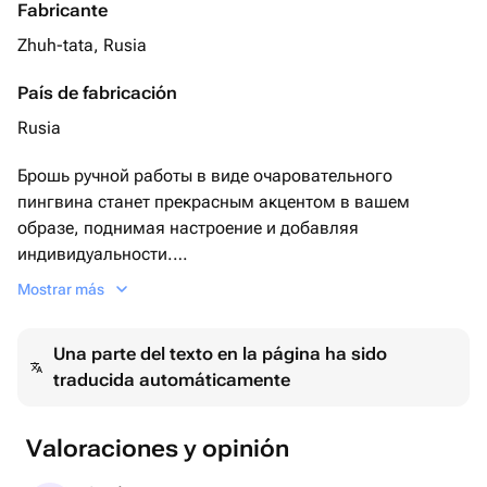
Fabricante
Zhuh-tata, Rusia
País de fabricación
Rusia
Брошь ручной работы в виде очаровательного
пингвина станет прекрасным акцентом в вашем
образе, поднимая настроение и добавляя
индивидуальности.
Mostrar más
Идеально подойдёт в качестве подарка 💓
Ведь перламутровое сердечко на груди, придаёт
Una parte del texto en la página ha sido
украшению теплую и душевную атмосферу.
traducida automáticamente
Каждая бусина и бисеринка пришиты в ручную!
Застёжка самая лучшая японская булавочка!
В подарочной коробочке с мини-открыткой!
Valoraciones y opinión