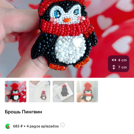
4 cm
7 cm
Брошь Пингвин
683
₽
× 4 pagos aplazados