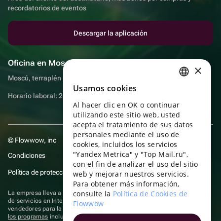
recordatorios de eventos
Descargar la aplicación
Oficina en Moscú
×
Moscú, terraplén Sadovnicheskaya, 9, sala 2/3
Usamos cookies
RUSSIAN
Horario laboral: 24 horas
Al hacer clic en OK o continuar
ENGLISH
utilizando este sitio web, usted
UKRAINIAN
acepta el tratamiento de sus datos
personales mediante el uso de
© Flowwow, inc
PORTUGUESE
cookies, incluidos los servicios
"Yandex Metrica" y "Top Mail.ru",
Condiciones
SPANISH
con el fin de analizar el uso del sitio
Política de protección y privacidad de datos
web y mejorar nuestros servicios.
HUNGARIAN
Para obtener más información,
ITALIAN
consulte la
Política de Cookies de
La empresa lleva a cabo su actividad en el ámbito de las TI: prestación
de servicios en Internet para la publicación de ofertas (anuncios) de
Flowwow
FRENCH
vendedores para la venta de artículos. Acceder a la
información sobre
los programas
incluidos en el registro de programas rusos para