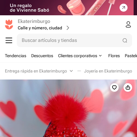
Ekaterimburgo
Calle y número, ciudad
Buscar artículos y tiendas
Tendencias
Descuentos
Clientes corporativos
Flores
Pastel
Entrega rápida en Ekaterimburgo
Joyería en Ekaterimburgo