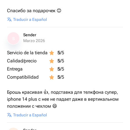
Спасибо за подарочек 😊
Traducir a Español
Sender
S
Marzo 2026
Servicio de la tienda
5
/5
Calidad/precio
5
/5
Entrega
5
/5
Compatibilidad
5
/5
Брошь красивая 👍, подставка для телкфона супер,
iphone 14 plus с нее не падает даже в вертикальном
положении с чехлом 😄
Traducir a Español