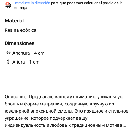
Introduce la dirección
para que podamos calcular el precio de la
entrega
Material
Resina epóxica
Dimensiones
Anchura - 4 cm
Altura - 1 cm
Описание: Предлагаю вашему вниманию уникальную
брошь в форме матрешки, созданную вручную из
ювелирной эпоксидной смолы. Это изящное и стильное
украшение, которое подчеркнет вашу
индивидуальность и любовь к традиционным мотивам
в современном стиле