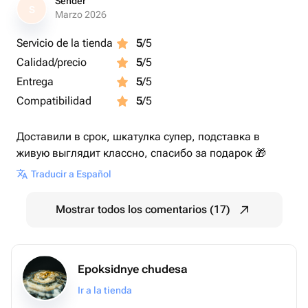
Sender
S
Marzo 2026
Servicio de la tienda
5
/5
Calidad/precio
5
/5
Entrega
5
/5
Compatibilidad
5
/5
Доставили в срок, шкатулка супер, подставка в
живую выглядит классно, спасибо за подарок 🎁
Traducir a Español
Mostrar todos los comentarios (17)
Epoksidnye chudesa
Ir a la tienda