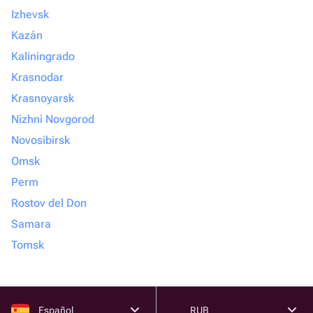
Izhevsk
Kazán
Kaliningrado
Krasnodar
Krasnoyarsk
Nizhni Novgorod
Novosibirsk
Omsk
Perm
Rostov del Don
Samara
Tomsk
Español
RUB