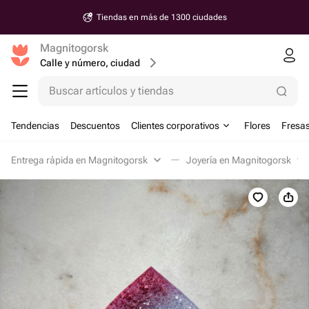
Tiendas en más de 1300 ciudades
Magnitogorsk
Calle y número, ciudad
Buscar artículos y tiendas
Tendencias
Descuentos
Clientes corporativos
Flores
Fresas
Entrega rápida en Magnitogorsk
Joyería en Magnitogorsk