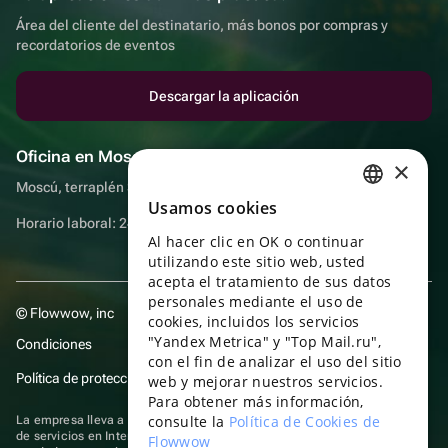
Área del cliente del destinatario, más bonos por compras y
recordatorios de eventos
Descargar la aplicación
Oficina en Moscú
×
Moscú, terraplén Sadovnicheskaya, 9, sala 2/3
Usamos cookies
RUSSIAN
Horario laboral: 24 horas
Al hacer clic en OK o continuar
ENGLISH
utilizando este sitio web, usted
UKRAINIAN
acepta el tratamiento de sus datos
personales mediante el uso de
© Flowwow, inc
PORTUGUESE
cookies, incluidos los servicios
"Yandex Metrica" y "Top Mail.ru",
Condiciones
SPANISH
con el fin de analizar el uso del sitio
Política de protección y privacidad de datos
web y mejorar nuestros servicios.
HUNGARIAN
Para obtener más información,
ITALIAN
consulte la
Política de Cookies de
La empresa lleva a cabo su actividad en el ámbito de las TI: prestación
de servicios en Internet para la publicación de ofertas (anuncios) de
Flowwow