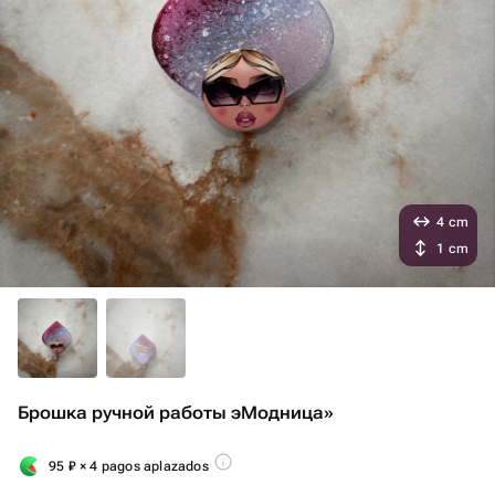
4 cm
1 cm
Брошка ручной работы эМодница»
95
₽
× 4 pagos aplazados