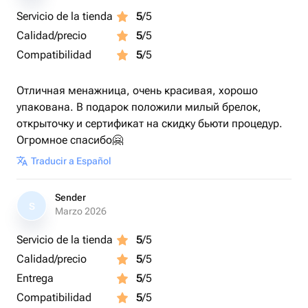
Servicio de la tienda
5
/5
Calidad/precio
5
/5
Compatibilidad
5
/5
Отличная менажница, очень красивая, хорошо
упакована. В подарок положили милый брелок,
открыточку и сертификат на скидку бьюти процедур.
Огромное спасибо🤗
Traducir a Español
Sender
S
Marzo 2026
Servicio de la tienda
5
/5
Calidad/precio
5
/5
Entrega
5
/5
Compatibilidad
5
/5