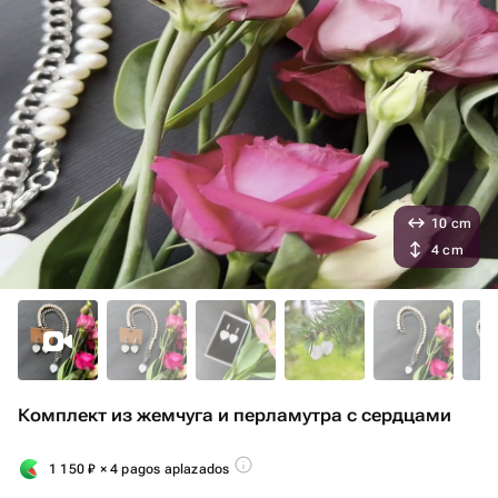
10 cm
4 cm
Комплект из жемчуга и перламутра с сердцами
1 150
₽
× 4 pagos aplazados