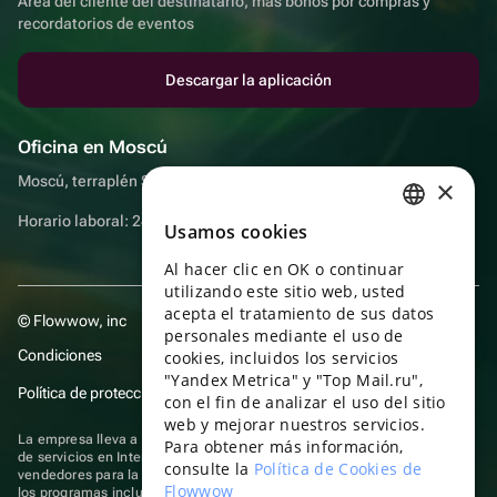
Área del cliente del destinatario, más bonos por compras y
recordatorios de eventos
Descargar la aplicación
Oficina en Moscú
Moscú, terraplén Sadovnicheskaya, 9, sala 2/3
×
Horario laboral: 24 horas
Usamos cookies
RUSSIAN
Al hacer clic en OK o continuar
ENGLISH
utilizando este sitio web, usted
UKRAINIAN
acepta el tratamiento de sus datos
© Flowwow, inc
personales mediante el uso de
PORTUGUESE
Condiciones
cookies, incluidos los servicios
"Yandex Metrica" y "Top Mail.ru",
SPANISH
Política de protección y privacidad de datos
con el fin de analizar el uso del sitio
web y mejorar nuestros servicios.
HUNGARIAN
La empresa lleva a cabo su actividad en el ámbito de las TI: prestación
Para obtener más información,
de servicios en Internet para la publicación de ofertas (anuncios) de
ITALIAN
consulte la
Política de Cookies de
vendedores para la venta de artículos. Acceder a la
información sobre
Flowwow
los programas
incluidos en el registro de programas rusos para