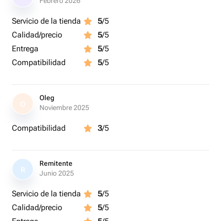
Febrero 2026
Длина чокера 45,5 см
Servicio de la tienda
5
/5
Длина серег 3 см
Calidad/precio
5
/5
Вес чокера 27 гр
Вес сережек 6 гр
Entrega
5
/5
Compatibilidad
5
/5
❗️Единственный экземпляр❗️
Oleg
O
Noviembre 2025
Compatibilidad
3
/5
Remitente
R
Junio 2025
Servicio de la tienda
5
/5
Calidad/precio
5
/5