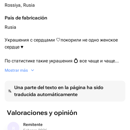
Rossiya, Rusia
País de fabricación
Rusia
Украшения с сердцами 🤍покорили не одно женское
сердце ♥️
По статистике такие украшения 💍 все чаще и чаще
покупают в подарок 🎁
Mostrar más
А как вы относитесь к украшениям с сердечками?♥️☺️
Una parte del texto en la página ha sido
traducida automáticamente
В НАЛИЧИИ серьги и чокер, выполнены из:
✔️жемчуга
✔️перламутра
Valoraciones y opinión
✔️швенз серебра 925 пробы с фианитами
✔️фурнитуры с родиевым покрытием
Remitente
R