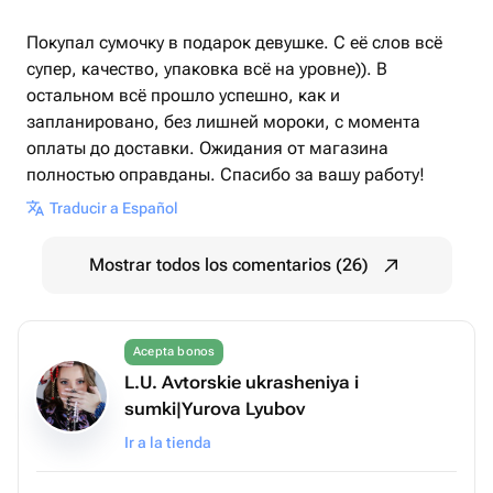
Покупал сумочку в подарок девушке. С её слов всё
супер, качество, упаковка всё на уровне)). В
остальном всё прошло успешно, как и
запланировано, без лишней мороки, с момента
оплаты до доставки. Ожидания от магазина
полностью оправданы. Спасибо за вашу работу!
Traducir a Español
Mostrar todos los comentarios (26)
Acepta bonos
L.U. Avtorskie ukrasheniya i
sumki|Yurova Lyubov
Ir a la tienda