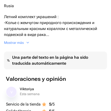
Rusia
Летний комплект украшений :
-Колье с жемчугом природного происхождения и
натуральным красным кораллом с металлической
подвеской в виде рака
Длина колье 40см+4см удлинитель
Mostrar más
Подвеска 4см
-Серьги-гвоздики с металлическими подвесками в
Una parte del texto en la página ha sido
виде раков
traducida automáticamente
Подвески 3см
Качественная корейская фурнитура
Valoraciones y opinión
Viktoriya
V
Esta semana
Servicio de la tienda
5
/5