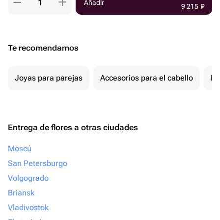
Añadir
9 215
₽
Te recomendamos
Joyas para parejas
Accesorios para el cabello
Re
Entrega de flores a otras ciudades
Moscú
San Petersburgo
Volgogrado
Briansk
Vladivostok