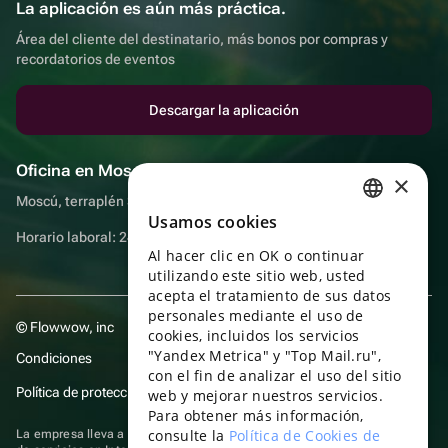
La aplicación es aún más práctica.
Área del cliente del destinatario, más bonos por compras y
recordatorios de eventos
Descargar la aplicación
Oficina en Moscú
×
Moscú, terraplén Sadovnicheskaya, 9, sala 2/3
Usamos cookies
RUSSIAN
Horario laboral: 24 horas
Al hacer clic en OK o continuar
ENGLISH
utilizando este sitio web, usted
UKRAINIAN
acepta el tratamiento de sus datos
personales mediante el uso de
© Flowwow, inc
PORTUGUESE
cookies, incluidos los servicios
"Yandex Metrica" y "Top Mail.ru",
Condiciones
SPANISH
con el fin de analizar el uso del sitio
Política de protección y privacidad de datos
web y mejorar nuestros servicios.
HUNGARIAN
Para obtener más información,
ITALIAN
consulte la
Política de Cookies de
La empresa lleva a cabo su actividad en el ámbito de las TI: prestación