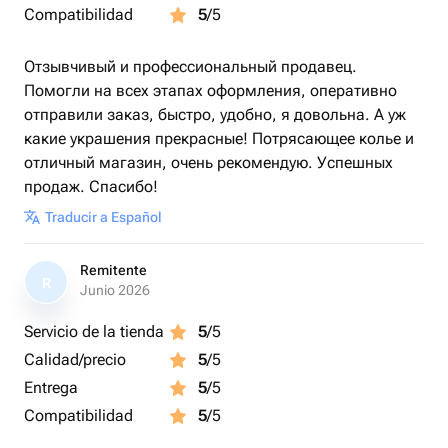
Compatibilidad
5
/5
Отзывчивый и профессиональный продавец.
Помогли на всех этапах оформления, оперативно
отправили заказ, быстро, удобно, я довольна. А уж
какие украшения прекрасные! Потрясающее колье и
отличный магазин, очень рекомендую. Успешных
продаж. Спасибо!
Traducir a Español
Remitente
R
Junio 2026
Servicio de la tienda
5
/5
Calidad/precio
5
/5
Entrega
5
/5
Compatibilidad
5
/5