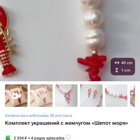
40 cm
1 cm
Existencias confirmadas 95 min hace
Комплект украшений с жемчугом «Шепот моря»
2 304
₽
× 4 pagos aplazados